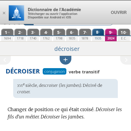
Aller au contenu
Dictionnaire de l’Académie
OUVRIR
×
Télécharger ou ouvrir l’application
Disponible sur Android et iOS
1
2
3
4
5
6
7
8
9
10
e
re
e
e
e
e
e
e
e
e
1694
1718
1740
1762
1798
1835
1878
1935
2024
E.C.
décroiser
DÉCROISER
conjugaison
verbe transitif
xvi
e
Étymologie
siècle,
descroiser (les jambes).
Dérivé de
:
croiser.
Changer de position ce qui était croisé.
Décroiser les
fils d’un métier.
Décroiser les jambes.