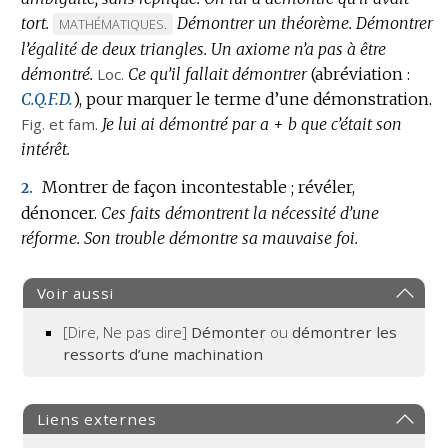
tort.
Démontrer un théorème.
Démontrer
MARQUE
MATHÉMATIQUES.
l’égalité de deux triangles.
DE
Un axiome n’a pas à être
démontré.
DOMAINE
Loc.
Ce qu’il fallait démontrer
(abréviation :
C.Q.F.D.
:
),
pour marquer le terme d’une démonstration.
Fig.
et
fam.
Je lui ai démontré par a + b que c’était son
intérêt.
Montrer de façon incontestable ; révéler,
2.
dénoncer.
Ces faits démontrent la nécessité d’une
réforme.
Son trouble démontre sa mauvaise foi.
Voir aussi
[Dire, Ne pas dire]
Démonter
ou
démontrer les
ressorts d’une machination
Liens externes