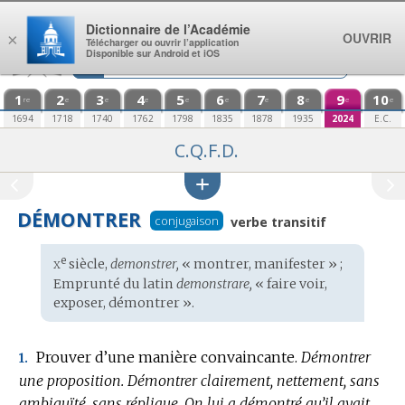
Aller au contenu
Dictionnaire de l’Académie
OUVRIR
×
Télécharger ou ouvrir l’application
Disponible sur Android et iOS
1
2
3
4
5
6
7
8
9
10
re
e
e
e
e
e
e
e
e
e
1694
1718
1740
1762
1798
1835
1878
1935
2024
E.C.
C.Q.F.D.
DÉMONTRER
conjugaison
verbe transitif
x
e
Étymologie
siècle,
demonstrer,
« montrer, manifester » ;
:
Emprunté du
latin
demonstrare,
« faire voir,
exposer, démontrer ».
Prouver d’une manière convaincante.
Démontrer
1.
une proposition.
Démontrer clairement, nettement, sans
ambiguïté, sans réplique.
On lui a démontré qu’il avait