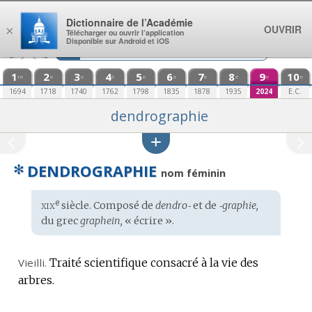
Aller au contenu
Dictionnaire de l’Académie
OUVRIR
×
Télécharger ou ouvrir l’application
Disponible sur Android et iOS
1
2
3
4
5
6
7
8
9
10
re
e
e
e
e
e
e
e
e
e
1694
1718
1740
1762
1798
1835
1878
1935
2024
E.C.
dendrographie
✻
DENDROGRAPHIE
nom féminin
xix
e
Étymologie
siècle. Composé de
dendro‑
et de
‑graphie,
:
du
grec
graphein,
« écrire ».
Vieilli.
Traité scientifique consacré à la vie des
arbres.