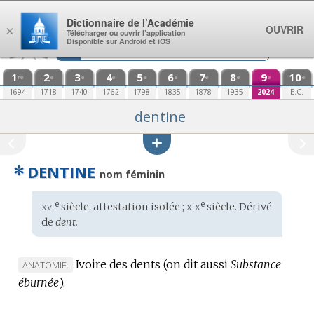
Aller au contenu
Dictionnaire de l’Académie
OUVRIR
×
Télécharger ou ouvrir l’application
Disponible sur Android et iOS
1
2
3
4
5
6
7
8
9
10
re
e
e
e
e
e
e
e
e
e
1694
1718
1740
1762
1798
1835
1878
1935
2024
E.C.
dentine
✻
DENTINE
nom féminin
xvi
xix
e
e
Étymologie
siècle, attestation isolée ;
siècle. Dérivé
:
de
dent.
Ivoire des dents (on dit aussi
Substance
MARQUE
ANATOMIE.
éburnée
DE
).
DOMAINE