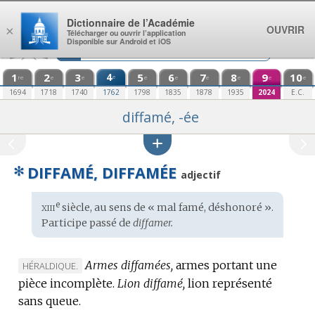
Aller au contenu
Dictionnaire de l’Académie
OUVRIR
×
Télécharger ou ouvrir l’application
Disponible sur Android et iOS
1
2
3
4
5
6
7
8
9
10
e
re
e
e
e
e
e
e
e
e
1694
1718
1740
1762
1798
1835
1878
1935
2024
E.C.
diffamé, -ée
✻
DIFFAMÉ, DIFFAMÉE
adjectif
xiii
e
Étymologie
siècle, au sens de « mal famé, déshonoré ».
:
Participe passé de
diffamer.
Armes diffamées,
armes portant une
MARQUE
HÉRALDIQUE.
pièce incomplète.
DE
Lion diffamé,
lion représenté
sans queue.
DOMAINE