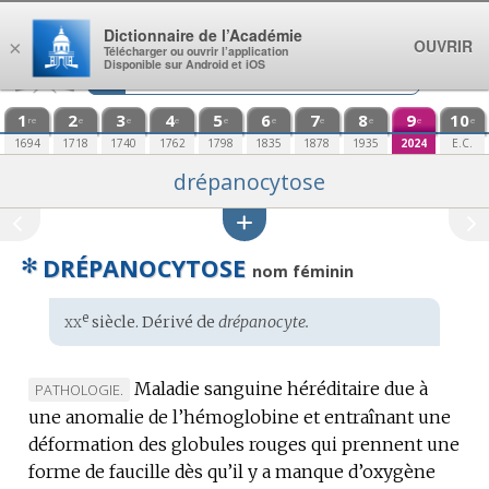
Aller au contenu
Dictionnaire de l’Académie
OUVRIR
×
Télécharger ou ouvrir l’application
Disponible sur Android et iOS
1
2
3
4
5
6
7
8
9
10
re
e
e
e
e
e
e
e
e
e
1694
1718
1740
1762
1798
1835
1878
1935
2024
E.C.
drépanocytose
✻
DRÉPANOCYTOSE
nom féminin
xx
e
Étymologie
siècle. Dérivé de
drépanocyte.
:
Maladie sanguine héréditaire due à
MARQUE
PATHOLOGIE.
une anomalie de l’hémoglobine et entraînant une
DE
déformation des globules rouges qui prennent une
DOMAINE
forme de faucille dès qu’il y a manque d’oxygène
: