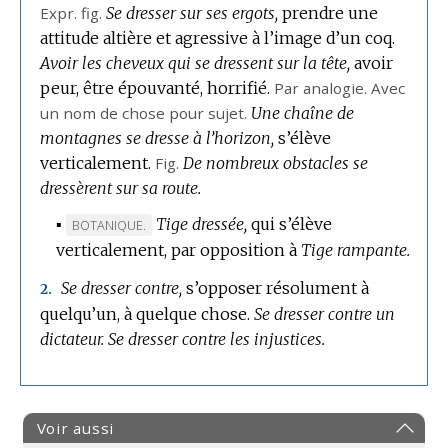
Expr.
fig.
Se dresser sur ses ergots,
prendre une
attitude altière et agressive à l’image d’un coq.
Avoir les cheveux qui se dressent sur la tête,
avoir
peur, être épouvanté, horrifié.
Par analogie.
Avec
un nom de chose pour sujet.
Une chaîne de
montagnes se dresse à l’horizon,
s’élève
verticalement.
Fig.
De nombreux obstacles se
dressèrent sur sa route.
▪
Tige dressée,
qui s’élève
MARQUE
BOTANIQUE.
verticalement, par opposition à
DE
Tige rampante.
DOMAINE
Se dresser contre,
s’opposer résolument à
2.
:
quelqu’un, à quelque chose.
Se dresser contre un
dictateur.
Se dresser contre les injustices.
Voir aussi