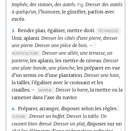
trophée, des statues, des autels.
Fig.
Dresser des autels
à quelqu’un,
l’honorer, le glorifier, parfois avec
excès.
Rendre plan, égaliser, mettre droit.
MARQUE
TECHNIQUE.
3.
Unir, aplanir.
Dresser les côtés d’une pierre, dresser
DE
une pierre.
Dresser une pièce de bois.
–
DOMAINE
MARQUE
:
Dresser une allée, une terrasse, un
DE
HORTICULTURE.
DOMAINE
parterre,
les aplanir, les mettre de niveau.
Dresser
:
une plate-bande, une planche,
les préparer en vue
d’un semis ou d’une plantation.
Dresser une haie,
la tailler, l’égaliser avec le croissant et les
cisailles.
–
Dresser la barre,
la mettre ou la
MARQUE
MARINE.
ramener dans l’axe du navire.
DE
DOMAINE
Préparer, arranger, disposer selon les règles.
MARQ
4.
:
Dresser un buffet.
Dresser la table.
Un
DE
CUISINE.
DOMA
couvert bien dressé.
Dresser un plat,
disposer sur un
:
plat les éléments d’une préparation culinaire.
–
MAR