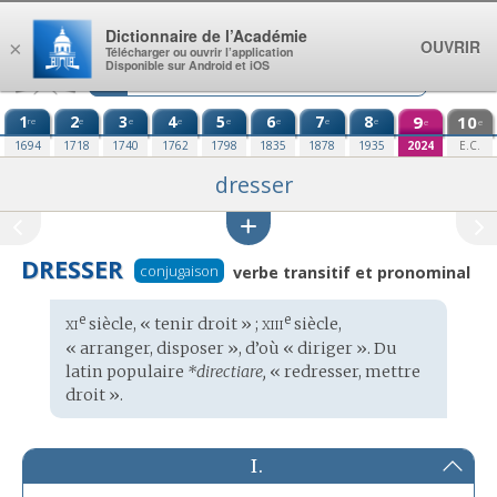
Aller au contenu
Dictionnaire de l’Académie
OUVRIR
×
Télécharger ou ouvrir l’application
Disponible sur Android et iOS
1
2
3
4
5
6
7
8
9
10
re
e
e
e
e
e
e
e
e
e
1694
1718
1740
1762
1798
1835
1878
1935
2024
E.C.
dresser
DRESSER
conjugaison
verbe transitif et pronominal
xi
xiii
e
e
Étymologie
siècle, « tenir droit » ;
siècle,
:
« arranger, disposer », d’où « diriger ». Du
latin populaire
*directiare,
« redresser, mettre
droit ».
I.