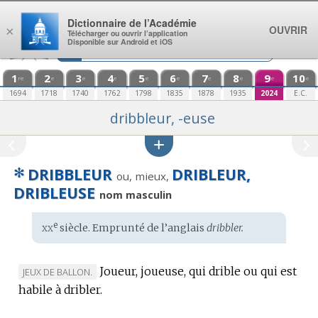
Aller au contenu
Dictionnaire de l’Académie
OUVRIR
×
Télécharger ou ouvrir l’application
Disponible sur Android et iOS
1
2
3
4
5
6
7
8
9
10
re
e
e
e
e
e
e
e
e
e
1694
1718
1740
1762
1798
1835
1878
1935
2024
E.C.
dribbleur, -euse
✻
DRIBBLEUR
DRIBLEUR,
ou, mieux,
DRIBLEUSE
nom masculin
xx
e
Étymologie
siècle. Emprunté de l’
anglais
dribbler.
:
Joueur, joueuse, qui drible ou qui est
MARQUE
JEUX DE BALLON.
habile à dribler.
DE
DOMAINE