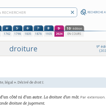
RECHERCHE 
4
5
6
7
8
9
10
e
e
e
e
e
édition
e
e
0
1762
1798
1835
1878
1935
2024
EN COURS
droiture
e
9
édi
(202
ste, légal ». Dérivé de
droit I.
 d’un côté ni d’un autre.
La droiture d’un mât.
Par extension.
ande droiture de jugement.