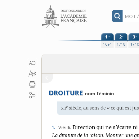
Aller au contenu
1
2
3
re
e
e
1694
1718
174
DROITURE
nom féminin
xii
e
Étymologie
siècle, au sens de « ce qui est ju
:
Vieilli.
Direction qui ne s’écarte ni
1.
La droiture de la raison.
Montrer une gr