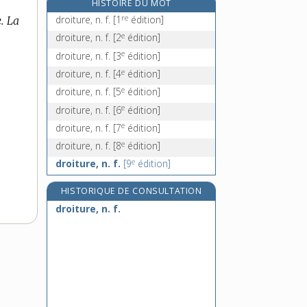
HISTOIRE DU MOT
drôlesse, n. f.
re
droiture, n. f.
[1
édition]
.
La
drôlet, -ette, adj.
e
droiture, n. f.
[2
édition]
dromadaire, n. m.
e
droiture, n. f.
[3
édition]
drome, n. f.
e
droiture, n. f.
[4
édition]
e
droiture, n. f.
[5
édition]
e
droiture, n. f.
[6
édition]
e
droiture, n. f.
[7
édition]
e
droiture, n. f.
[8
édition]
e
droiture, n. f.
[9
édition]
HISTORIQUE DE CONSULTATION
droiture, n. f.