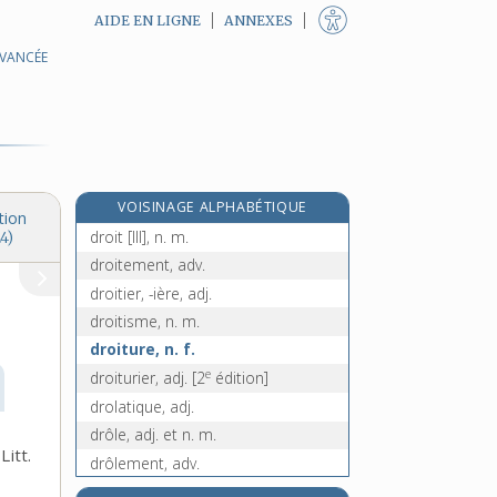
AIDE EN LIGNE
ANNEXES
AVANCÉE
droguerie, n. f.
droguet, n. m.
e
droguier, n. m.
[7
édition]
droguiste, n.
droit, droite [I], adj., adv. et n.
VOISINAGE ALPHABÉTIQUE
droit, droite [II], adj. et n.
tion
droit [III], n. m.
4)
droitement, adv.
droitier, -ière, adj.
droitisme, n. m.
droiture, n. f.
e
droiturier, adj.
[2
édition]
drolatique, adj.
drôle, adj. et n. m.
Litt.
drôlement, adv.
drôlerie, n. f.