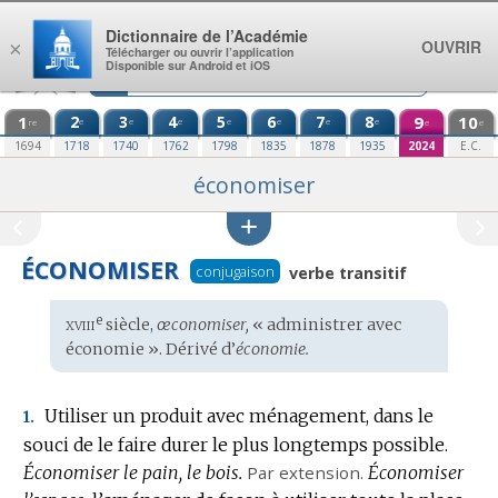
Aller au contenu
Dictionnaire de l’Académie
OUVRIR
×
Télécharger ou ouvrir l’application
Disponible sur Android et iOS
1
2
3
4
5
6
7
8
9
10
e
e
e
e
e
e
e
re
e
e
1694
1718
1740
1762
1798
1835
1878
1935
2024
E.C.
économiser
ÉCONOMISER
conjugaison
verbe transitif
xviii
e
Étymologie
siècle,
œconomiser,
« administrer avec
:
économie ». Dérivé d’
économie.
Utiliser un produit avec ménagement, dans le
1.
souci de le faire durer le plus longtemps possible.
Économiser le pain, le bois.
Par extension.
Économiser