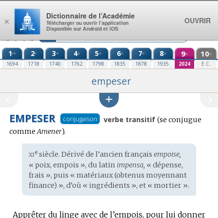
Aller au contenu
Dictionnaire de l’Académie
OUVRIR
×
Télécharger ou ouvrir l’application
Disponible sur Android et iOS
1
2
3
4
5
6
7
8
9
10
re
e
e
e
e
e
e
e
e
e
1694
1718
1740
1762
1798
1835
1878
1935
2024
E.C.
empeser
EMPESER
Conjugaison
conjugaison
verbe transitif
(se conjugue
:
comme
Amener
).
xi
e
Étymologie
siècle. Dérivé de l’
ancien français
empoise,
:
« poix, empois », du
latin
impensa,
« dépense,
frais », puis « matériaux (obtenus moyennant
finance) », d’où « ingrédients », et « mortier ».
Apprêter du linge avec de l’empois, pour lui donner