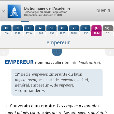
Aller au contenu
Dictionnaire de l’Académie
OUVRIR
×
Télécharger ou ouvrir l’application
Disponible sur Android et iOS
1
2
3
4
5
6
7
8
9
10
re
e
e
e
e
e
e
e
e
e
1694
1718
1740
1762
1798
1835
1878
1935
2024
E.C.
empereur
EMPEREUR
(féminin
Impératrice
).
nom masculin
xi
e
Étymologie
siècle,
empereor.
Emprunté du
latin
:
imperatorem,
accusatif de
imperator,
« chef,
général, empereur », de
imperare,
« commander ».
Souverain d’un empire.
Les empereurs romains
1.
furent adorés comme des dieux.
Les empereurs du Saint-