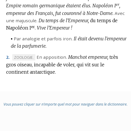
er
Empire romain germanique étaient élus.
Napoléon I
,
empereur des Français, fut couronné à Notre-Dame.
Avec
une majuscule.
Du temps de l’Empereur,
du temps de
er
Napoléon I
.
Vive l’Empereur !
▪
Par analogie
et parfois
iron.
Il était devenu l’empereur
de la parfumerie.
En apposition.
Manchot empereur,
très
MARQUE
ZOOLOGIE.
2.
gros oiseau, incapable de voler, qui vit sur le
DE
continent antarctique.
DOMAINE
:
Vous pouvez cliquer sur n’importe quel mot pour naviguer dans le dictionnaire.