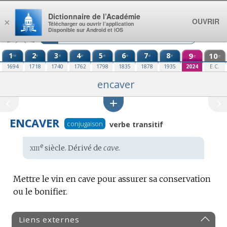
Aller au contenu
Dictionnaire de l’Académie
OUVRIR
×
Télécharger ou ouvrir l’application
Disponible sur Android et iOS
1
2
3
4
5
6
7
8
9
10
re
e
e
e
e
e
e
e
e
e
1694
1718
1740
1762
1798
1835
1878
1935
2024
E.C.
encaver
ENCAVER
conjugaison
verbe transitif
xiii
e
Étymologie
siècle. Dérivé de
cave.
:
Mettre le vin en cave pour assurer sa conservation
ou le bonifier.
Liens externes