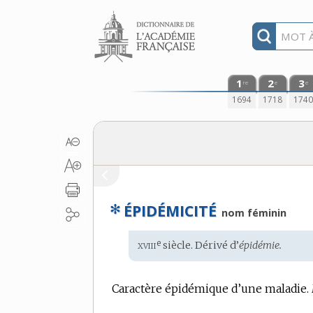
Aller au contenu
1
2
3
re
e
e
1694
1718
174
✻
ÉPIDÉMICITÉ
nom féminin
xviii
e
Étymologie
siècle. Dérivé d’
épidémie.
:
Caractère épidémique d’une maladie.