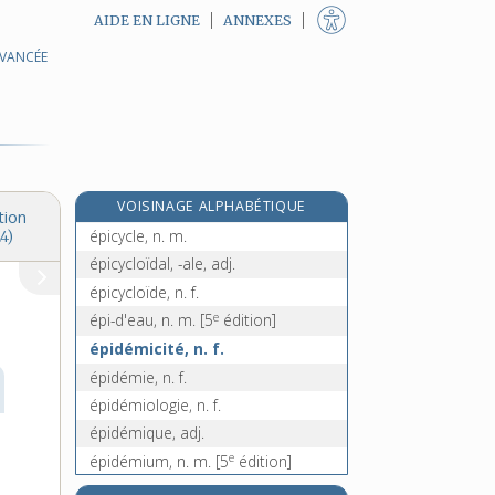
AIDE EN LIGNE
ANNEXES
AVANCÉE
épiclèse, n. f.
épicondyle, n. m.
e
épicrâne, n. m.
[8
édition]
épicrânien, -ienne, adj.
épicurien, -ienne, adj.
VOISINAGE ALPHABÉTIQUE
épicurisme, n. m.
tion
épicycle, n. m.
4)
épicycloïdal, -ale, adj.
épicycloïde, n. f.
e
épi-d'eau, n. m.
[5
édition]
épidémicité, n. f.
épidémie, n. f.
épidémiologie, n. f.
épidémique, adj.
e
épidémium, n. m.
[5
édition]
épidendrum, n. m.