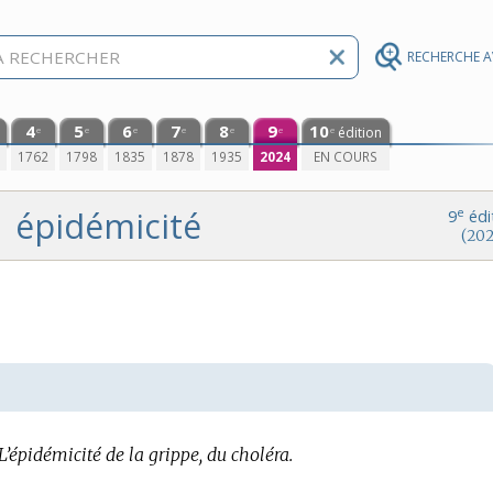
RECHERCHE 
4
5
6
7
8
9
10
édition
e
e
e
e
e
e
e
0
1762
1798
1835
1878
1935
2024
EN COURS
épidémicité
e
9
édi
(202
L’épidémicité de la grippe, du choléra.