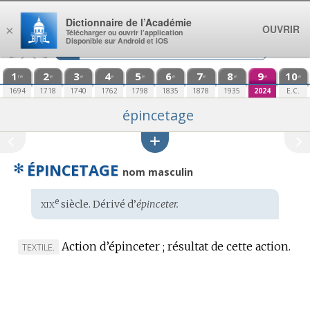
Aller au contenu
Dictionnaire de l’Académie
OUVRIR
×
Télécharger ou ouvrir l’application
Disponible sur Android et iOS
1
2
3
4
5
6
7
8
9
10
re
e
e
e
e
e
e
e
e
e
1694
1718
1740
1762
1798
1835
1878
1935
2024
E.C.
épincetage
✻
ÉPINCETAGE
nom masculin
xix
e
Étymologie
siècle. Dérivé d’
épinceter.
:
Action d’épinceter ; résultat de cette action.
MARQUE
TEXTILE.
DE
DOMAINE
: