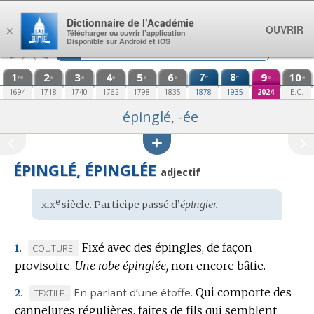
Aller au contenu
Dictionnaire de l’Académie
OUVRIR
×
Télécharger ou ouvrir l’application
Disponible sur Android et iOS
1
2
3
4
5
6
7
8
9
10
e
e
re
e
e
e
e
e
e
e
1694
1718
1740
1762
1798
1835
1878
1935
2024
E.C.
épinglé, -ée
ÉPINGLÉ, ÉPINGLÉE
adjectif
xix
e
Étymologie
siècle. Participe passé d’
épingler.
:
Fixé avec des épingles, de façon
MARQUE
COUTURE.
1.
provisoire.
DE
Une robe épinglée,
non encore bâtie.
DOMAINE
En parlant d’une étoffe.
Qui comporte des
MARQUE
TEXTILE.
2.
:
cannelures régulières, faites de fils qui semblent
DE