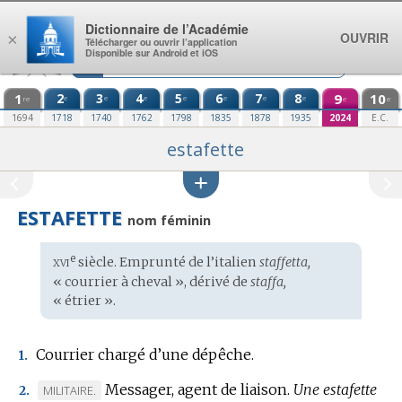
Aller au contenu
Dictionnaire de l’Académie
OUVRIR
×
Télécharger ou ouvrir l’application
Disponible sur Android et iOS
1
2
3
4
5
6
7
8
9
10
e
e
e
e
e
e
e
re
e
e
1694
1718
1740
1762
1798
1835
1878
1935
2024
E.C.
estafette
ESTAFETTE
nom féminin
xvi
e
Étymologie
siècle. Emprunté de l’
italien
staffetta,
:
« courrier à cheval », dérivé de
staffa,
« étrier ».
Courrier chargé d’une dépêche.
1.
Messager, agent de liaison.
Une estafette
MARQUE
MILITAIRE.
2.