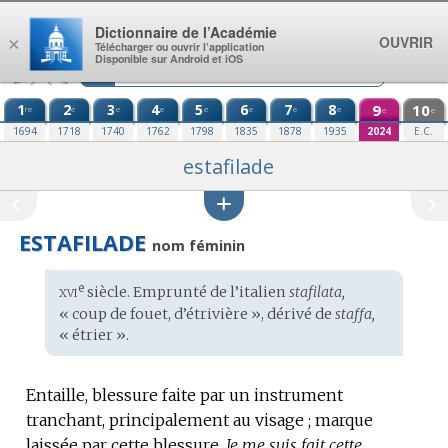
Aller au contenu
Dictionnaire de l’Académie
OUVRIR
×
Télécharger ou ouvrir l’application
Disponible sur Android et iOS
1
2
3
4
5
6
7
8
9
10
re
e
e
e
e
e
e
e
e
e
1694
1718
1740
1762
1798
1835
1878
1935
2024
E.C.
estafilade
ESTAFILADE
nom féminin
xvi
e
Étymologie
siècle. Emprunté de l’
italien
stafilata,
:
« coup de fouet, d’étrivière », dérivé de
staffa,
« étrier ».
Entaille, blessure faite par un instrument
tranchant, principalement au visage ; marque
laissée par cette blessure.
Je me suis fait cette