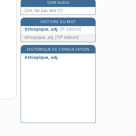
VOIR AUSSI
ethn(o)-, préf.
Dire, Ne pas dire [1]
ethnarchie, n. f.
ethnarque, n. m.
HISTOIRE DU MOT
e
ethnicité, n. f.
éthiopique, adj.
[9
édition]
e
éthiopique, adj.
[10
édition]
HISTORIQUE DE CONSULTATION
éthiopique, adj.