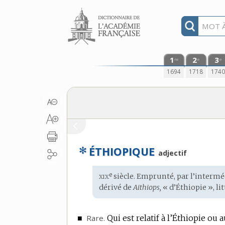
Aller au contenu
1
2
3
re
e
e
1694
1718
174
✻
ÉTHIOPIQUE
adjectif
xix
e
Étymologie
siècle. Emprunté, par l’interm
:
dérivé de
Aithiops,
« d’Éthiopie », li
■
Rare.
Qui est relatif à l’Éthiopie ou 