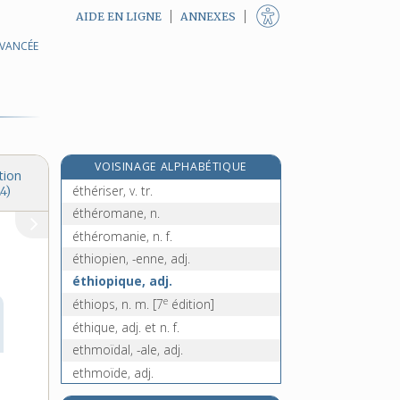
AIDE EN LIGNE
ANNEXES
AVANCÉE
éthanol, n. m.
éther, n. m.
éthéré, -ée, adj.
éthérification, n. f.
éthérifier, v. tr.
VOISINAGE ALPHABÉTIQUE
éthérisation, n. f.
tion
éthériser, v. tr.
4)
éthéromane, n.
éthéromanie, n. f.
éthiopien, -enne, adj.
éthiopique, adj.
e
éthiops, n. m.
[7
édition]
éthique, adj. et n. f.
ethmoïdal, -ale, adj.
ethmoïde, adj.
ethmoïdite, n. f.