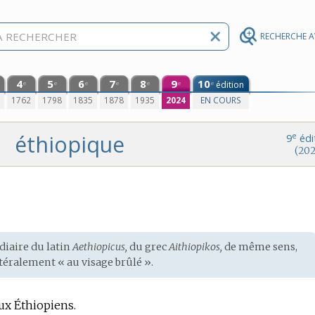
RECHERCHE 
4
5
6
7
8
9
10
édition
e
e
e
e
e
e
e
0
1762
1798
1835
1878
1935
2024
EN COURS
éthiopique
e
9
édi
(202
édiaire du
latin
Aethiopicus,
du
grec
Aithiopikos,
de même sens,
ttéralement « au visage brûlé ».
aux Éthiopiens.