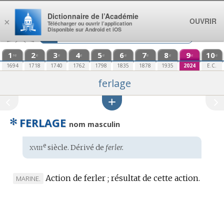
Aller au contenu
Dictionnaire de l’Académie
OUVRIR
×
Télécharger ou ouvrir l’application
Disponible sur Android et iOS
1
2
3
4
5
6
7
8
9
10
re
e
e
e
e
e
e
e
e
e
1694
1718
1740
1762
1798
1835
1878
1935
2024
E.C.
ferlage
✻
FERLAGE
nom masculin
xviii
e
Étymologie
siècle. Dérivé de
ferler.
:
Action de ferler ; résultat de cette action.
MARQUE
MARINE.
DE
DOMAINE
: