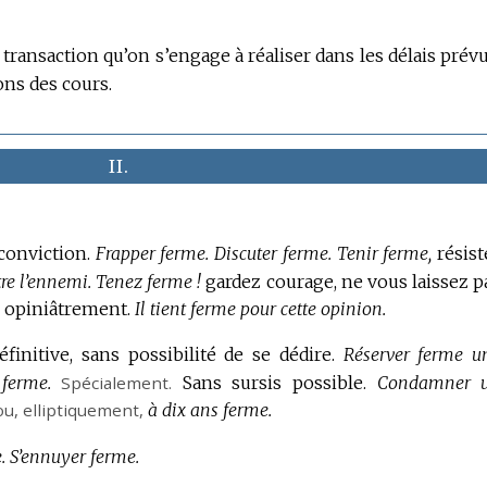
transaction qu’on s’engage à réaliser dans les délais prévu
ons des cours.
II.
conviction.
Frapper ferme.
Discuter ferme.
Tenir ferme,
résist
tre l’ennemi.
Tenez ferme !
gardez courage, ne vous laissez p
 opiniâtrement.
Il tient ferme pour cette opinion.
initive, sans possibilité de se dédire.
Réserver ferme u
 ferme.
Spécialement.
Sans sursis possible.
Condamner 
ou,
elliptiquement
,
à dix ans ferme.
.
S’ennuyer ferme.