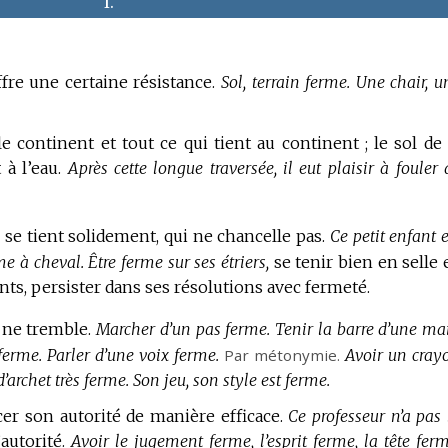
I.
ffre une certaine résistance.
Sol, terrain ferme.
Une chair, u
le continent et tout ce qui tient au continent ; le sol de 
 à l’eau.
Après cette longue traversée, il eut plaisir à fouler 
 se tient solidement, qui ne chancelle pas.
Ce petit enfant e
me à cheval.
Être ferme sur ses étriers,
se tenir bien en selle e
ts, persister dans ses résolutions avec fermeté.
i ne tremble.
Marcher d’un pas ferme.
Tenir la barre d’une ma
ferme.
Parler d’une voix ferme.
Par métonymie.
Avoir un cray
d’archet très ferme.
Son jeu, son style est ferme.
cer son autorité de manière efficace.
Ce professeur n’a pas 
autorité.
Avoir le jugement ferme, l’esprit ferme, la tête ferm