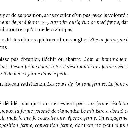
uger de sa position, sans reculer d’un pas, avec la volonté 
nnemi de pied ferme.
Fig.
Attendre quelqu’un de pied ferme,
da
 lui montrer qu’on ne le craint pas.
se dit des chiens qui forcent un sanglier.
Être au ferme,
se d
ens.
isse pas ébranler, fléchir ou abattre.
C’est un homme fer
ipes.
Rester ferme dans sa foi.
Il s’est montré très ferme avec s
 sait demeurer ferme dans le péril.
n niveau satisfaisant.
Les cours de l’or sont fermes.
Le franc e
, décidé ; sur quoi on ne revient pas.
Une ferme résolutio
propos, la ferme volonté de s’amender.
Le ministre a donné d
oli, mais ferme.
Je souhaite une réponse ferme.
Un engageme
oposition ferme, convention ferme,
dont on ne peut plus 