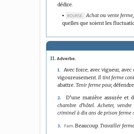
dédire.
▪
Achat
ou
vente ferme,
MARQUE
BOURSE.
quelles que soient les fluctuati
DE
DOMAINE
:
II.
Adverbe.
Avec force, avec vigueur, avec 
1.
vigoureusement.
Il tint ferme con
abattre.
Tenir ferme pour,
défendre
D’une manière assurée et déf
2.
chambre d’hôtel.
Acheter, vendre
criminel à dix ans de prison ferme
Fam.
Beaucoup.
Travailler ferme
3.