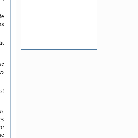
de
ns
it
me
es
st
n.
es
nt
se