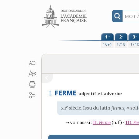
Aller au contenu
1
2
3
re
e
e
1694
1718
174
FERME
I.
adjectif et adverbe
xii
e
Étymologie
siècle. Issu du
latin
firmus,
« soli
:
↪
voir aussi :
II.
Ferme
(n. f.)
•
III.
Fe