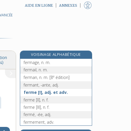
AIDE EN LIGNE
ANNEXES
AVANCÉE
férié, -ée, adj.
férigoule, n. f.
férir, v. tr.
ferlage, n. m.
ferler, v. tr.
VOISINAGE ALPHABÉTIQUE
ferlet, n. m.
tion
fermage, n. m.
4)
fermail, n. m.
e
ferman, n. m.
[8
édition]
fermant, -ante, adj.
ferme [I], adj. et adv.
ferme [II], n. f.
ferme [III], n. f.
fermé, -ée, adj.
fermement, adv.
ferment, n. m.