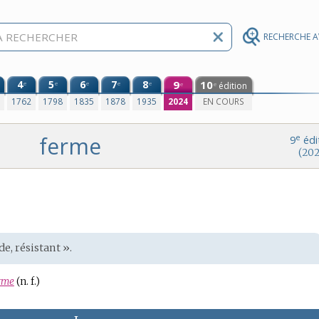
RECHERCHE 
4
5
6
7
8
9
10
e
e
e
e
e
édition
e
e
0
1762
1798
1835
1878
1935
2024
EN COURS
ferme
e
9
édi
(202
de, résistant ».
rme
(n. f.)