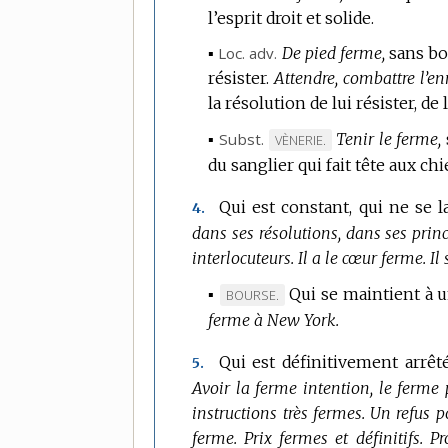
l’esprit droit et solide.
▪
Loc.
adv.
De pied ferme,
sans bo
résister.
Attendre, combattre l’e
la résolution de lui résister, de
▪
Subst.
Tenir le ferme,
MARQUE
VÈNERIE.
du sanglier qui fait tête aux chi
DE
DOMAINE
Qui est constant, qui ne se la
4.
:
dans ses résolutions, dans ses princ
interlocuteurs.
Il a le cœur ferme.
Il
▪
Qui se maintient à u
MARQUE
BOURSE.
ferme à New York.
DE
DOMAINE
Qui est définitivement arrêté
5.
:
Avoir la ferme intention, le ferme 
instructions très fermes.
Un refus p
ferme.
Prix fermes et définitifs.
Pr