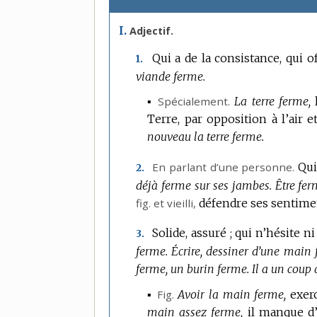
I.
Adjectif.
Qui a de la consistance, qui o
1.
viande ferme.
▪
Spécialement.
La terre ferme,
Terre, par opposition à l’air et
nouveau la terre ferme.
En parlant d’une personne.
Qui
2.
déjà ferme sur ses jambes.
Être fer
fig.
et vieilli,
défendre ses sentimen
Solide, assuré ; qui n’hésite n
3.
ferme.
Écrire, dessiner d’une main 
ferme, un burin ferme.
Il a un coup 
▪
Fig.
Avoir la main ferme,
exer
main assez ferme,
il manque d’