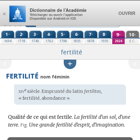
Aller au contenu
Dictionnaire de l’Académie
OUVRIR
×
Télécharger ou ouvrir l’application
Disponible sur Android et iOS
1
2
3
4
5
6
7
8
9
10
re
e
e
e
e
e
e
e
e
e
1694
1718
1740
1762
1798
1835
1878
1935
2024
E.C.
fertilité
FERTILITÉ
nom féminin
xiv
e
Étymologie
siècle. Emprunté du
latin
fertilitas,
:
« fertilité, abondance ».
Qualité de ce qui est fertile.
La fertilité d’un sol, d’une
terre.
Fig.
Une grande fertilité d’esprit, d’imagination.