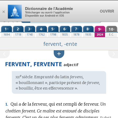
Aller au contenu
Dictionnaire de l’Académie
OUVRIR
×
Télécharger ou ouvrir l’application
Disponible sur Android et iOS
1
2
3
4
5
6
7
8
9
10
re
e
e
e
e
e
e
e
e
e
1694
1718
1740
1762
1798
1835
1878
1935
2024
E.C.
fervent, -ente
FERVENT, FERVENTE
adjectif
xii
e
Étymologie
siècle. Emprunté du
latin
fervens,
:
« bouillonnant », participe présent de
fervere,
« bouillir, être en effervescence ».
Qui a de la ferveur, qui est rempli de ferveur.
Un
1.
chrétien fervent.
Ce maître est entouré de disciples
fervents.
C’est un de ses plus fervents admirateurs.
Subst.