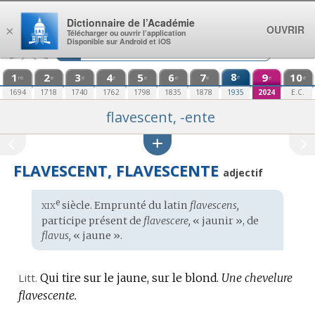
Aller au contenu
Dictionnaire de l’Académie
OUVRIR
×
Télécharger ou ouvrir l’application
Disponible sur Android et iOS
1
2
3
4
5
6
7
8
9
10
e
re
e
e
e
e
e
e
e
e
1694
1718
1740
1762
1798
1835
1878
1935
2024
E.C.
flavescent, -ente
FLAVESCENT, FLAVESCENTE
adjectif
xix
e
Étymologie
siècle. Emprunté du
latin
flavescens,
:
participe présent de
flavescere,
« jaunir », de
flavus,
« jaune ».
Litt.
Qui tire sur le jaune, sur le blond.
Une chevelure
flavescente.