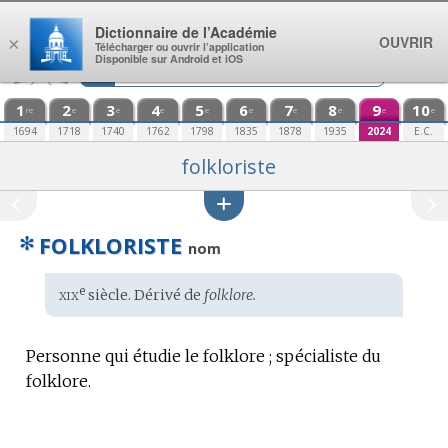
Aller au contenu
Dictionnaire de l’Académie
OUVRIR
×
Télécharger ou ouvrir l’application
Disponible sur Android et iOS
1
2
3
4
5
6
7
8
9
10
re
e
e
e
e
e
e
e
e
e
1694
1718
1740
1762
1798
1835
1878
1935
2024
E.C.
folkloriste
✻
FOLKLORISTE
nom
xix
e
Étymologie
siècle. Dérivé de
folklore.
:
Personne qui étudie le folklore ; spécialiste du
folklore.