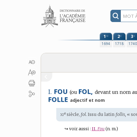
Aller au contenu
1
2
3
re
e
e
1694
1718
174
FOU
FOL,
I.
(ou
devant un nom au
FOLLE
adjectif et nom
xi
e
Étymologie
siècle,
fol.
Issu du
latin
follis,
« sou
:
↪
voir aussi :
II.
Fou
(n. m.)