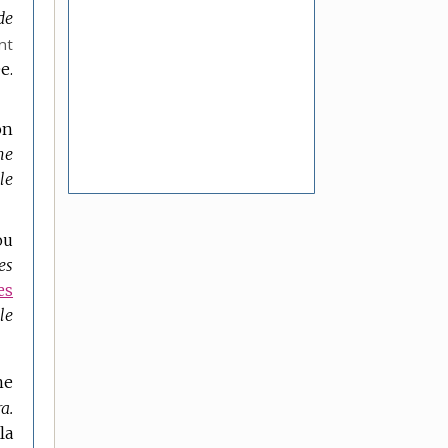
 de
nt
e.
on
ne
lle
ou
es
es
le
ne
a.
la