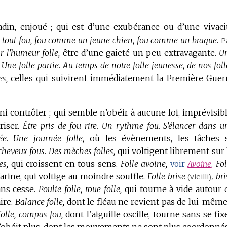
din, enjoué ; qui est d’une exubérance ou d’une vivaci
st tout fou, fou comme un jeune chien, fou comme un braque.
P
r l’humeur folle,
être d’une gaieté un peu extravagante.
U
Une folle partie.
Au temps de notre folle jeunesse, de nos foll
s,
celles qui suivirent immédiatement la Première Guer
i contrôler ; qui semble n’obéir à aucune loi, imprévisibl
iser.
Être pris de fou rire.
Un rythme fou.
S’élancer dans u
e.
Une journée folle,
où les évènements, les tâches 
cheveux fous.
Des mèches folles,
qui voltigent librement sur 
es,
qui croissent en tous sens.
Folle avoine,
Fol
voir
Avoine
.
 farine, qui voltige au moindre souffle.
Folle brise
(vieilli),
bri
ns cesse.
Poulie folle, roue folle,
qui tourne à vide autour 
ire.
Balance folle,
dont le fléau ne revient pas de lui-même
olle, compas fou,
dont l’aiguille oscille, tourne sans se fixe
n’obéit plus, dont les mouvements ne sont plus coordonnés