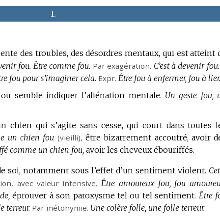
I.
sente des troubles, des désordres mentaux, qui est atteint 
enir fou.
Être comme fou.
Par exagération.
C’est à devenir fou.
être fou pour s’imaginer cela.
Expr.
Être fou à enfermer, fou à lier
 ou semble indiquer l’aliénation mentale.
Un geste fou, 
un chien qui s’agite sans cesse, qui court dans toutes l
me un chien fou
(vieilli),
être bizarrement accoutré, avoir d
iffé comme un chien fou,
avoir les cheveux ébouriffés.
de soi, notamment sous l’effet d’un sentiment violent.
Cet
ion, avec valeur intensive.
Être amoureux fou, fou amoureu
de,
éprouver à son paroxysme tel ou tel sentiment.
Être f
e terreur.
Par métonymie.
Une colère folle, une folle terreur.