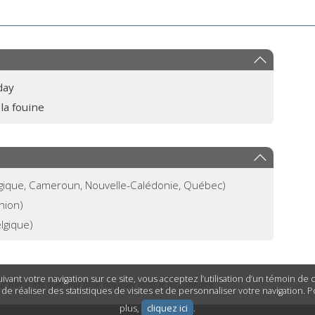
day
la fouine
gique, Cameroun, Nouvelle-Calédonie, Québec)
nion)
lgique)
ivant votre navigation sur ce site, vous acceptez l’utilisation d’un témoin de
ur n’importe quel mot pour naviguer dans le dictionnaire.
n de réaliser des statistiques de visites et de personnaliser votre navigation. 
plus,
cliquez ici
.