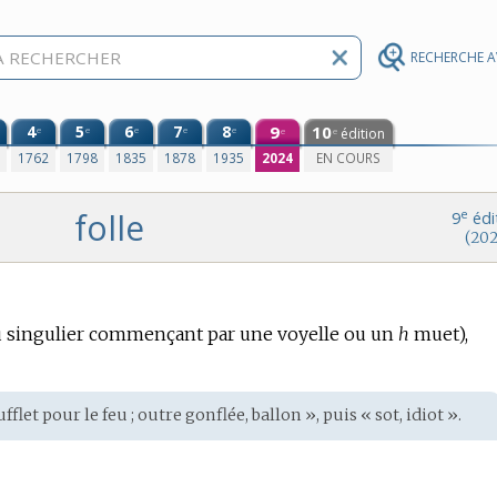
RECHERCHE 
4
5
6
7
8
9
10
e
e
e
e
e
édition
e
e
0
1762
1798
1835
1878
1935
2024
EN COURS
folle
e
9
édi
(202
 singulier commençant par une voyelle ou un
h
muet),
fflet pour le feu ; outre gonflée, ballon », puis « sot, idiot ».