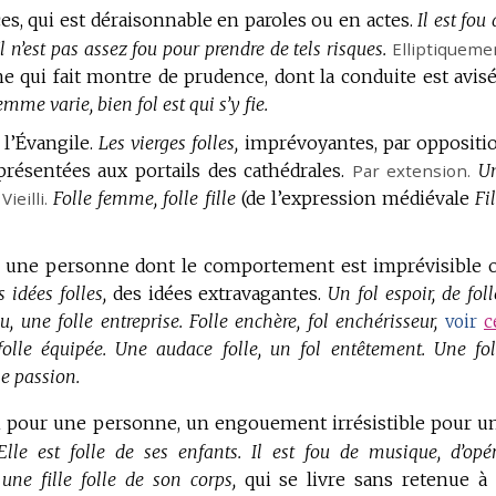
ces, qui est déraisonnable en paroles ou en actes.
Il est fou
Il n’est pas assez fou pour prendre de tels risques.
Elliptiqueme
 qui fait montre de prudence, dont la conduite est avisé
mme varie, bien fol est qui s’y fie.
 l’Évangile.
Les vierges folles,
imprévoyantes, par oppositi
résentées aux portails des cathédrales.
Par extension.
U
Vieilli.
Folle femme, folle fille
(de l’expression médiévale
Fi
une personne dont le comportement est imprévisible 
 idées folles,
des idées extravagantes.
Un fol espoir, de foll
u, une folle entreprise.
Folle enchère, fol enchérisseur,
voir
c
folle équipée.
Une audace folle, un fol entêtement.
Une fol
le passion.
n pour une personne, un engouement irrésistible pour u
Elle est folle de ses enfants.
Il est fou de musique, d’opér
ne fille folle de son corps,
qui se livre sans retenue à 