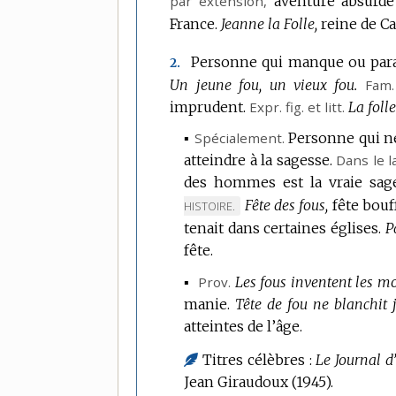
par extension
,
aventure absurde 
France.
Jeanne la Folle,
reine de Cas
Personne qui manque ou para
2.
Un jeune fou, un vieux fou.
Fam.
imprudent.
Expr.
fig.
et
litt.
La folle
▪
Spécialement.
Personne qui ne
atteindre à la sagesse.
Dans le l
des hommes est la vraie sage
Fête des fous,
fête bouf
HISTOIRE.
tenait dans certaines églises.
P
fête.
▪
Prov.
Les fous inventent les mo
manie.
Tête de fou ne blanchit 
atteintes de l’âge.
Titres célèbres :
Le Journal d
Jean Giraudoux (1945).