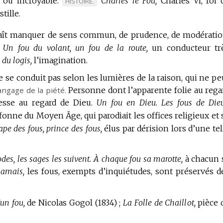
ou incroyable.
Charles le Fou,
Charles VI, roi 
MARQUE
HISTOIRE.
tille.
DE
DOMAINE
ît manquer de sens commun, de prudence, de modératio
:
Un fou du volant, un fou de la route,
un conducteur tr
 du logis,
l’imagination.
 se conduit pas selon les lumières de la raison, qui ne pe
angage de la piété.
Personne dont l’apparente folie au rega
sse au regard de Dieu.
Un fou en Dieu.
Les fous de Dieu
fonne du Moyen Âge, qui parodiait les offices religieux et 
ape des fous, prince des fous,
élus par dérision lors d’une tel
des, les sages les suivent.
À chaque fou sa marotte,
à chacun 
jamais,
les fous, exempts d’inquiétudes, sont préservés d
’un fou,
de Nicolas Gogol (1834) ;
La Folle de Chaillot,
pièce 