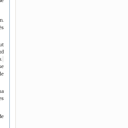
de
n.
ès
ut
rd
.
MARQUE
se
DE
DOMAINE
le
:
sa
es
de