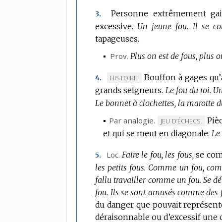
Personne extrêmement gaie,
3.
excessive.
Un jeune fou.
Il se c
tapageuses.
▪
Prov.
Plus on est de fous, plus on
Bouffon à gages qu’a
MARQUE
HISTOIRE.
4.
grands seigneurs.
DE
Le fou du roi.
Un
DOMAINE
Le bonnet à clochettes, la marotte d
:
▪
Par analogie.
Piè
MARQUE
JEU D’ÉCHECS.
et qui se meut en diagonale.
DE
Le 
DOMAINE
Loc.
Faire le fou, les fous,
se com
5.
:
les petits fous.
Comme un fou, comm
fallu travailler comme un fou.
Se d
fou.
Ils se sont amusés comme des f
du danger que pouvait représen
déraisonnable ou d’excessif une c