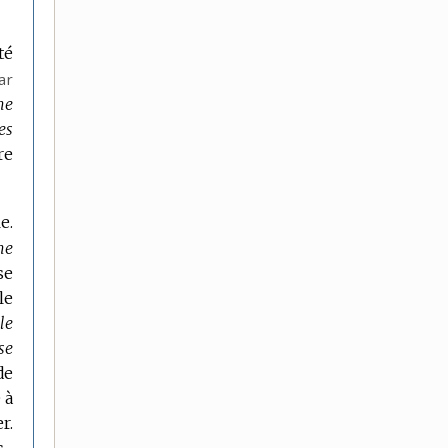
té
ar
ne
es
re
e.
ne
se
le
le
se
de
 à
r.
.