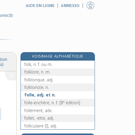
AIDE EN LIGNE
ANNEXES
AVANCÉE
foliole, n. f.
foliotage, n. m.
folioter, v. tr.
folioteur, n. m.
folioteuse, n. f.
VOISINAGE ALPHABÉTIQUE
folique, adj.
tion
folk, n. f. ou m.
4)
folklore, n. m.
folklorique, adj.
folkloriste, n.
folle, adj. et n.
e
folle-enchère, n. f.
[8
édition]
follement, adv.
follet, -ette, adj.
folliculaire [I], adj.
folliculaire [II], n. m.