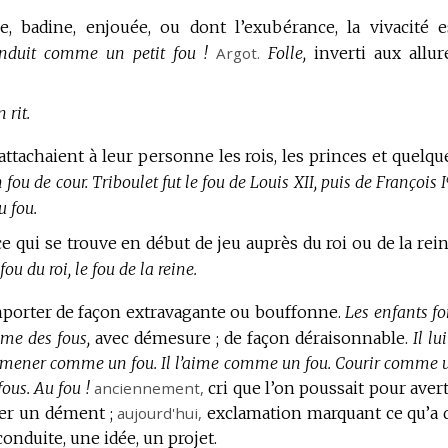
 badine, enjouée, ou dont l’exubérance, la vivacité e
onduit comme un petit fou !
Argot.
Folle,
inverti aux allur
 rit.
ttachaient à leur personne les rois, les princes et quelqu
 fou de cour.
Triboulet fut le fou de Louis XII, puis de François I
u fou.
ce qui se trouve en début de jeu auprès du roi ou de la rein
fou du roi, le fou de la reine.
porter de façon extravagante ou bouffonne.
Les enfants fo
e des fous,
avec démesure ; de façon déraisonnable.
Il lu
émener comme un fou.
Il l’aime comme un fou.
Courir comme 
ous.
Au fou !
anciennement
,
cri que l’on poussait pour avert
ter un dément ;
aujourd'hui
,
exclamation marquant ce qu’a 
onduite, une idée, un projet.