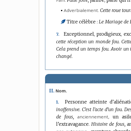
▪
Adverbialement.
Cette roue tour
Titre célèbre :
Le Mariage de F
Exceptionnel, prodigieux, ex
7.
cette réception un monde fou.
Cett
Cela prend un temps fou.
Avoir un t
changé.
II.
Nom.
Personne atteinte d’aliénat
1.
inoffensive.
C’est l’acte d’un fou.
Des
de fous,
anciennement
,
un asile
l’extravagance.
Histoire de fous,
a