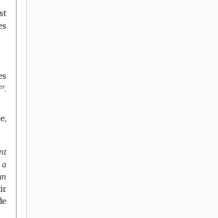
st
es
es
er
.
e,
nt
i a
un
ir
de