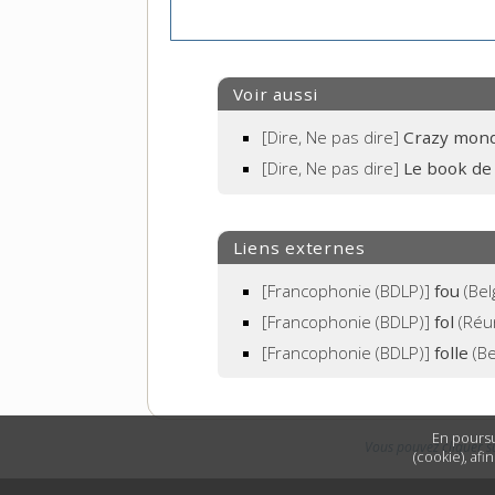
Voir aussi
[Dire, Ne pas dire]
Crazy mon
[Dire, Ne pas dire]
Le book de 
Liens externes
[Francophonie (BDLP)]
fou
(Bel
[Francophonie (BDLP)]
fol
(Réu
[Francophonie (BDLP)]
folle
(Be
En poursu
Vous pouvez cliquer s
(cookie), afi