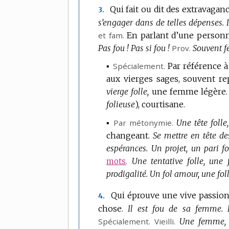
Qui fait ou dit des extravagan
3.
s’engager dans de telles dépenses.
et
fam.
En parlant d’une personne
Pas fou !
Pas si fou !
Prov.
Souvent fe
▪
Spécialement.
Par référence à
aux vierges sages, souvent rep
vierge folle,
une femme légère.
folieuse
),
courtisane.
▪
Par métonymie.
Une tête folle,
changeant.
Se mettre en tête des
espérances.
Un projet, un pari fo
Une tentative folle, une 
mots
.
prodigalité.
Un fol amour, une fol
Qui éprouve une vive passio
4.
chose.
Il est fou de sa femme.
Spécialement.
Vieilli.
Une femme, u