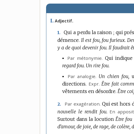
I.
Adjectif.
Qui a perdu la raison ; qui pré
1.
démence.
Il est fou, fou furieux.
Dev
y a de quoi devenir fou.
Il faudrait 
▪
Par métonymie.
Qui indique
regard fou.
Un rire fou.
▪
Par analogie.
Un chien fou,
directions.
Expr.
Être fait com
vêtements en désordre.
Être co
Par exagération.
Qui est hors 
2.
nouvelle le rendit fou.
En apposit
Surtout dans la locution
Être fou 
d’amour, de joie, de rage, de colère, d