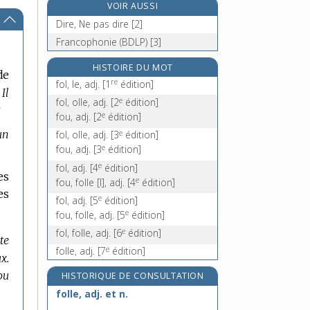
VOIR AUSSI
follicule, n. m.
Dire, Ne pas dire [2]
folliculine, n. f.
Francophonie (BDLP) [3]
folliculite, n. f.
fomentateur, -trice, n.
HISTOIRE DU MOT
de
re
fol, le, adj.
[1
édition]
Il
e
fol, olle, adj.
[2
édition]
.
e
fou, adj.
[2
édition]
e
un
fol, olle, adj.
[3
édition]
e
fou, adj.
[3
édition]
e
fol, adj.
[4
édition]
es
e
fou, folle [I], adj.
[4
édition]
es
e
fol, adj.
[5
édition]
e
fou, folle, adj.
[5
édition]
e
fol, folle, adj.
[6
édition]
te
e
folle, adj.
[7
édition]
x.
e
folle, adj.
[8
édition]
ou
HISTORIQUE DE CONSULTATION
e
folle, adj. et n.
[9
édition]
folle, adj. et n.