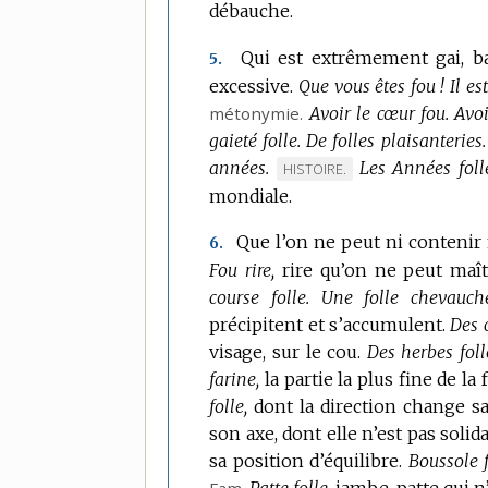
débauche.
Qui est extrêmement gai, ba
5.
excessive.
Que vous êtes fou !
Il e
métonymie.
Avoir le cœur fou.
Avoi
gaieté folle.
De folles plaisanteries.
années.
Les Années folle
MARQUE
HISTOIRE.
mondiale.
DE
DOMAINE
Que l’on ne peut ni contenir n
6.
:
Fou rire,
rire qu’on ne peut maîtr
course folle.
Une folle chevauché
précipitent et s’accumulent.
Des 
visage, sur le cou.
Des herbes foll
farine,
la partie la plus fine de la
folle,
dont la direction change sa
son axe, dont elle n’est pas solida
sa position d’équilibre.
Boussole f
Fam.
Patte folle,
jambe, patte qui 