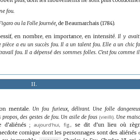
ne fou.
igaro ou la Folle Journée,
de Beaumarchais (1784).
cessif, en nombre, en importance, en intensité.
Il y avait
e pièce a eu un succès fou.
Il a un talent fou.
Elle a un chic fo
ravail fou.
Il a dépensé des sommes folles.
C’est fou comme il
II.
ion mentale.
Un fou furieux, délirant.
Une folle dangereus
 propos, des gestes de fou.
Un asile de fous
(vieilli).
Une mais
 d’aliénés ;
aujourd'hui
,
fig.
,
se dit d’un lieu où règ
necdote comique dont les personnages sont des aliénés