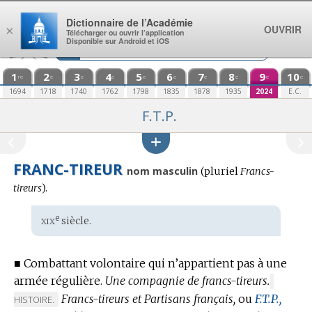
Aller au contenu
Dictionnaire de l’Académie
OUVRIR
×
Télécharger ou ouvrir l’application
Disponible sur Android et iOS
1
2
3
4
5
6
7
8
9
10
re
e
e
e
e
e
e
e
e
e
1694
1718
1740
1762
1798
1835
1878
1935
2024
E.C.
F.T.P.
FRANC-TIREUR
nom masculin
(
pluriel
Francs-
tireurs
).
xix
e
Étymologie
siècle.
:
■
Combattant volontaire qui n’appartient pas à une
armée régulière.
Une compagnie de francs-tireurs.
MARQUE
Francs-tireurs et Partisans français,
ou
F.T.P.,
DE
HISTOIRE.