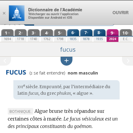
Aller au contenu
Dictionnaire de l’Académie
OUVRIR
×
Télécharger ou ouvrir l’application
Disponible sur Android et iOS
1
2
3
4
5
6
7
8
9
10
e
e
e
re
e
e
e
e
e
e
1694
1718
1740
1762
1798
1835
1878
1935
2024
E.C.
fucus
FUCUS
Prononciation
(
s
se fait entendre)
nom masculin
:
xvi
e
Étymologie
siècle. Emprunté, par l’intermédiaire du
:
latin
fucus,
du
grec
phukos,
« algue ».
Algue brune très répandue sur
MARQUE
BOTANIQUE.
certaines côtes à marée.
DE
Le fucus vésiculeux est un
des principaux constituants du goémon.
DOMAINE