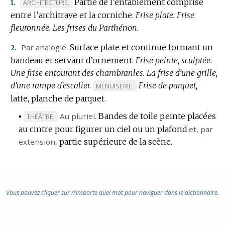
Partie de l’entablement comprise
MARQUE
ARCHITECTURE.
1.
entre l’architrave et la corniche.
DE
Frise plate.
Frise
fleuronnée.
DOMAINE
Les frises du Parthénon.
:
Par analogie.
Surface plate et continue formant un
2.
bandeau et servant d’ornement.
Frise peinte, sculptée.
Une frise entourant des chambranles.
La frise d’une grille,
d’une rampe d’escalier.
Frise de parquet,
MARQUE
MENUISERIE.
latte, planche de parquet.
DE
DOMAINE
▪
Au pluriel.
Bandes de toile peinte placées
MARQUE
THÉÂTRE.
:
au cintre pour figurer un ciel ou un plafond
DE
et,
par
extension
DOMAINE
,
partie supérieure de la scène.
:
Vous pouvez cliquer sur n’importe quel mot pour naviguer dans le dictionnaire.