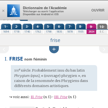
Aller au contenu
Dictionnaire de l’Académie
OUVRIR
×
Télécharger ou ouvrir l’application
Disponible sur Android et iOS
1
2
3
4
5
6
7
8
9
10
re
e
e
e
e
e
e
e
e
e
1694
1718
1740
1762
1798
1835
1878
1935
2024
E.C.
frise
FRISE
I.
nom féminin
xvi
e
Étymologie
siècle. Probablement issu du
bas latin
:
Phrygium (opus),
« (ouvrage) phrygien », en
raison de la renommée des Phrygiens dans
différents domaines artistiques.
↪
voir aussi :
II.
Frise
(n. f.)
•
III.
Frise
(n. f.)