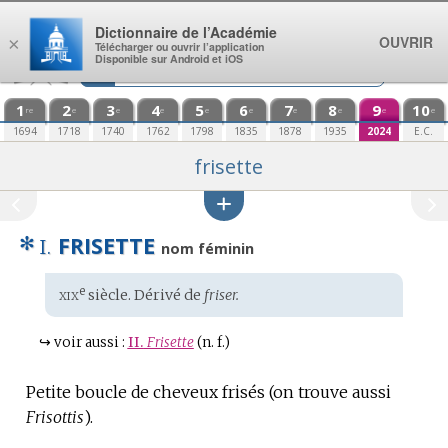
Aller au contenu
Dictionnaire de l’Académie
OUVRIR
×
Télécharger ou ouvrir l’application
Disponible sur Android et iOS
1
2
3
4
5
6
7
8
9
10
re
e
e
e
e
e
e
e
e
e
1694
1718
1740
1762
1798
1835
1878
1935
2024
E.C.
frisette
✻
FRISETTE
I.
nom féminin
xix
e
Étymologie
siècle. Dérivé de
friser.
:
↪
voir aussi :
II.
Frisette
(n. f.)
Petite boucle de cheveux frisés (on trouve aussi
Frisottis
).