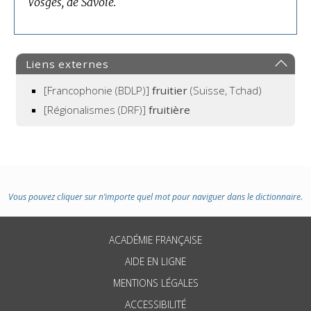
Vosges, de Savoie.
Liens externes
[Francophonie (BDLP)]
fruitier
(Suisse, Tchad)
[Régionalismes (DRF)]
fruitière
Vous pouvez cliquer sur n’importe quel mot pour naviguer dans le dictionnaire.
ACADÉMIE FRANÇAISE
AIDE EN LIGNE
MENTIONS LÉGALES
ACCESSIBILITÉ