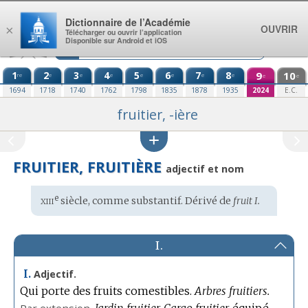
Aller au contenu
Dictionnaire de l’Académie
OUVRIR
×
Télécharger ou ouvrir l’application
Disponible sur Android et iOS
1
2
3
4
5
6
7
8
9
10
re
e
e
e
e
e
e
e
e
e
1694
1718
1740
1762
1798
1835
1878
1935
2024
E.C.
fruitier, -ière
FRUITIER, FRUITIÈRE
adjectif et nom
xiii
e
Étymologie
siècle, comme substantif. Dérivé de
fruit I.
:
I.
I.
Adjectif.
Qui porte des fruits comestibles.
Arbres fruitiers.