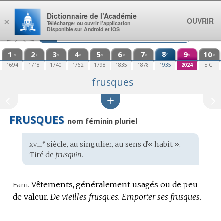
Aller au contenu
Dictionnaire de l’Académie
OUVRIR
×
Télécharger ou ouvrir l’application
Disponible sur Android et iOS
1
2
3
4
5
6
7
8
9
10
e
re
e
e
e
e
e
e
e
e
1694
1718
1740
1762
1798
1835
1878
1935
2024
E.C.
frusques
FRUSQUES
nom féminin pluriel
xviii
e
Étymologie
siècle, au singulier, au sens d’« habit ».
:
Tiré de
frusquin.
Fam.
Vêtements, généralement usagés ou de peu
de valeur.
De vieilles frusques.
Emporter ses frusques.