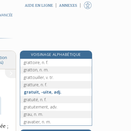
AIDE EN LIGNE
ANNEXES
AVANCÉE
gratte-pied, n. m.
gratte-pieds, n. m.
gratter, v. tr.
gratteron, n. m.
gratteur, -euse, n.
VOISINAGE ALPHABÉTIQUE
grattoir, n. m.
tion
grattoire, n. f.
4)
gratton, n. m.
grattouiller, v. tr.
gratture, n. f.
gratuit, -uite, adj.
gratuité, n. f.
gratuitement, adv.
grau, n. m.
gravatier, n. m.
ée ;
e
gravatif, ive, adj.
[8
édition]