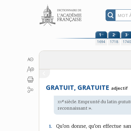
Aller au contenu
1
2
3
re
e
e
1694
1718
174
GRATUIT, GRATUITE
adjectif
xv
e
Étymologie
siècle. Emprunté du
latin
gratuit
:
reconnaissant ».
Qu’on donne, qu’on effectue san
1.