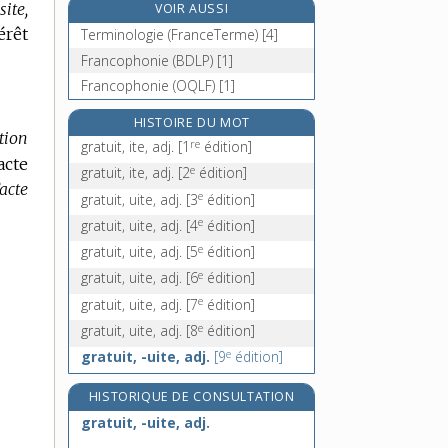
site,
VOIR AUSSI
gravats, n. m. pl.
érêt
Terminologie (FranceTerme) [4]
grave [I], adj.
Francophonie (BDLP) [1]
grave [II], n. f.
Francophonie (OQLF) [1]
gravelage, n. m.
HISTOIRE DU MOT
tion
re
gratuit, ite, adj.
[1
édition]
acte
e
gratuit, ite, adj.
[2
édition]
acte
e
gratuit, uite, adj.
[3
édition]
e
gratuit, uite, adj.
[4
édition]
e
gratuit, uite, adj.
[5
édition]
e
gratuit, uite, adj.
[6
édition]
e
gratuit, uite, adj.
[7
édition]
e
gratuit, uite, adj.
[8
édition]
e
gratuit, -uite, adj.
[9
édition]
HISTORIQUE DE CONSULTATION
gratuit, -uite, adj.