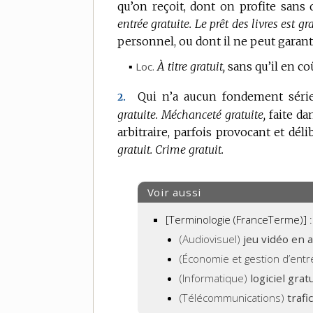
qu’on reçoit, dont on profite sans q
entrée gratuite.
Le prêt des livres est gra
personnel, ou dont il ne peut garantir
▪
Loc.
À titre gratuit,
sans qu’il en co
Qui n’a aucun fondement série
2.
gratuite.
Méchanceté gratuite,
faite da
arbitraire, parfois provocant et dél
gratuit.
Crime gratuit.
Voir aussi
[Terminologie (FranceTerme)] :
(Audiovisuel)
jeu vidéo en 
(Économie et gestion d’entr
(Informatique)
logiciel grat
(Télécommunications)
trafi