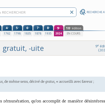
RECHERCHE 
4
5
6
7
8
9
10
e
e
e
e
e
édition
e
e
0
1762
1798
1835
1878
1935
2024
EN COURS
gratuit, -uite
e
9
édi
(202
us,
de même sens, dérivé de
gratus,
« accueilli avec faveur ;
s rémunération, qu’on accomplit de manière désintéress