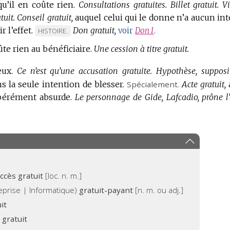
u’il en coûte rien.
Consultations gratuites.
Billet gratuit.
Vi
tuit.
Conseil gratuit,
auquel celui qui le donne n’a aucun int
 l’effet.
Don gratuit,
MARQUE
voir
Don
I
.
HISTOIRE.
DE
ûte rien au bénéficiaire.
Une cession à titre gratuit.
DOMAINE
:
ux.
Ce n’est qu’une accusation gratuite.
Hypothèse, supposi
ns la seule intention de blesser.
Spécialement.
Acte gratuit,
ibérément absurde.
Le personnage de Gide, Lafcadio, prône l’
accès gratuit
[loc. n. m.]
eprise | Informatique)
gratuit-payant
[n. m. ou adj.]
uit
c gratuit