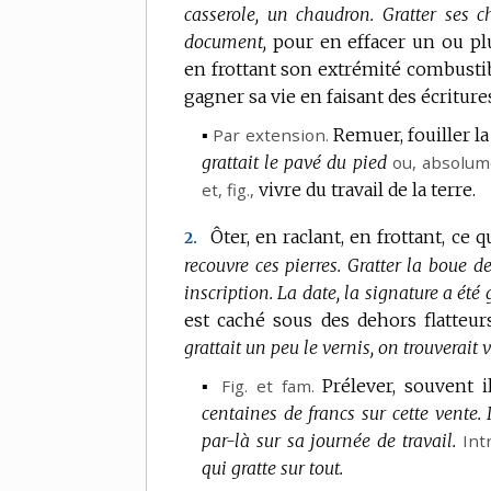
casserole, un chaudron.
Gratter ses c
document,
pour en effacer un ou pl
en frottant son extrémité combusti
gagner sa vie en faisant des écritur
▪
Par extension.
Remuer, fouiller la
grattait le pavé du pied
ou,
absolum
et,
fig.
,
vivre du travail de la terre.
Ôter, en raclant, en frottant, ce 
2.
recouvre ces pierres.
Gratter la boue de
inscription.
La date, la signature a été g
est caché sous des dehors flatteurs
grattait un peu le vernis, on trouverait v
▪
Fig.
et
fam.
Prélever, souvent i
centaines de francs sur cette vente.
par-là sur sa journée de travail.
Int
qui gratte sur tout.