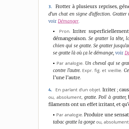
Frotter à plusieurs reprises, gé
3.
d’un chat en signe d’affection.
Gratter 
voir
Démanger
.
▪
Pron.
Irriter superficielleme
démangeaison.
Se gratter la tête, 
chien qui se gratte.
Se gratter jusqu’
se gratte là où ça le démange,
voir
D
▪
Par analogie.
Un cheval qui se grat
contre l’autre.
Expr.
fig.
et vieillie.
Ce
l’une l’autre.
En parlant d’un objet.
Irriter ; c
4.
ou,
absolument
,
gratte.
Poil à gratter,
filaments ont un effet irritant, et q
▪
Par analogie.
Produire une sensati
tabac gratte la gorge
ou,
absolument