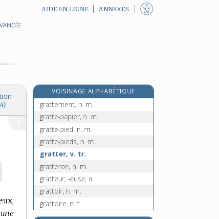
AIDE EN LIGNE
ANNEXES
AVANCÉE
gratte, n. f.
gratte-ciel, n. m.
gratte-cul, n. m.
gratte-dos, n. m. inv.
e
gratteleux, euse, adj.
[8
édition]
VOISINAGE ALPHABÉTIQUE
grattelle, n. f.
tion
grattement, n. m.
4)
gratte-papier, n. m.
gratte-pied, n. m.
gratte-pieds, n. m.
gratter, v. tr.
gratteron, n. m.
gratteur, -euse, n.
grattoir, n. m.
eux,
grattoire, n. f.
 une
gratton, n. m.