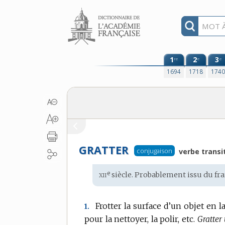
Aller au contenu
1
2
3
re
e
e
1694
1718
174
GRATTER
conjugaison
verbe transit
xii
e
Étymologie
siècle. Probablement issu du
fr
:
Frotter la surface d’un objet en 
1.
pour la nettoyer, la polir, etc.
Gratter