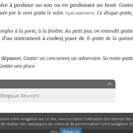
nière à produire un son ou en produisant un bruit.
Gratte
ée par le vent gratte le volet.
Spécialement.
Ce disque gratte,
ongles à la porte, à la fenêtre.
Au petit jour, on entendit gratt
 d’un instrument à cordes),
jouer de.
Il gratte de la guitar
 dépasser.
Gratter un concurrent, un adversaire.
Sa moto gratte
Gratter une place.
(Belgique, Réunion)
ivant votre navigation sur ce site, vous acceptez l’utilisation d’un témoin de
ur n’importe quel mot pour naviguer dans le dictionnaire.
n de réaliser des statistiques de visites et de personnaliser votre navigation. 
plus,
cliquez ici
.