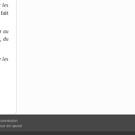
r les
fait
er au
e, du
 les
 connexion
Pour en savoir