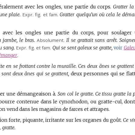
néralement avec les ongles, une partie du corps.
Gratter la
une plaie.
Expr.
fig.
et
fam.
Gratter quelqu’un où cela le déma
nt avec les ongles une partie du corps, pour soulager
la jambe, le bras.
Absolument.
Il se grattait sans arrêt.
Soigne
au sang.
Expr.
fig.
et
fam.
Qui se sent galeux se gratte,
voir
Gale
émanger
.
te en se frottant contre la muraille.
Ces deux ânes se grattent 
 sont deux ânes qui se grattent,
deux personnes qui se flat
auser une démangeaison à.
Son col le gratte.
Ce tissu gratte la
bourre contenue dans le cynorhodon, ou gratte-cul, dont
u’on vend dans les magasins de farces et attrapes.
on forte, piquante, irritante sur les organes du goût.
Ce vi
,
gratte.