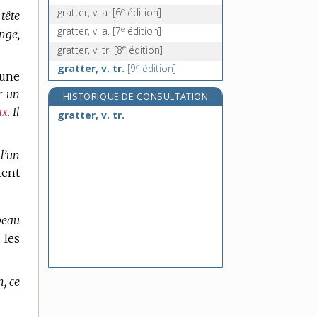
e
gratter, v. a.
[6
édition]
 tête
e
gratter, v. a.
[7
édition]
nge,
e
gratter, v. tr.
[8
édition]
e
gratter, v. tr.
[9
édition]
 une
r un
HISTORIQUE DE CONSULTATION
Il
ux
.
gratter, v. tr.
l’un
tent
 peau
 les
n, ce