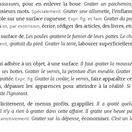
haussures,
pour en enlever la boue.
Gratter un parchemin
usieurs mots.
Spécialement.
Gratter une allumette,
l’enfla
ble sur une surface rugueuse.
Expr.
fig.
et
fam.
Gratter du pa
es
et,
par extension
,
écrire, rédiger des articles, des livres, etc
 surface de.
Les poules grattent le fumier de leurs pattes.
Le ch
ent
,
grattait du pied.
Gratter la terre,
labourer superficielle
qui adhère à un objet, à une surface.
Il faut gratter la mouss
 ses bottes.
Gratter le vernis, la peinture d’un meuble.
Gratter
rattée.
Expr.
fig.
Gratter la croûte, le vernis,
faire apparaître ce
, dépasser les apparences pour atteindre à la réalité.
Si
ite l’ignorant.
llicitement, de menus profits, grappiller.
Il a gratté quel
Il n’y a rien à gratter dans cette affaire.
Il gratte une heure pa
ransitivement.
Gratter sur la dépense,
économiser.
C’est un l