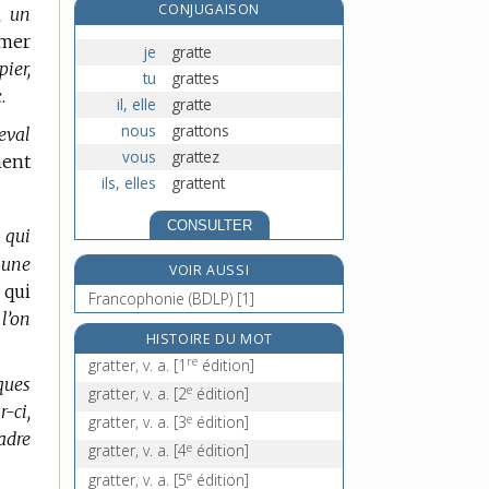
CONJUGAISON
, un
grattouiller, v. tr.
mmer
gratture, n. f.
je
gratte
pier,
gratuit, -uite, adj.
tu
grattes
.
gratuité, n. f.
il, elle
gratte
nous
grattons
eval
vous
grattez
ment
ils, elles
grattent
CONSULTER
e qui
 une
VOIR AUSSI
 qui
Francophonie (BDLP) [1]
 l’on
HISTOIRE DU MOT
re
gratter, v. a.
[1
édition]
ques
e
gratter, v. a.
[2
édition]
r-ci,
e
gratter, v. a.
[3
édition]
adre
e
gratter, v. a.
[4
édition]
e
gratter, v. a.
[5
édition]