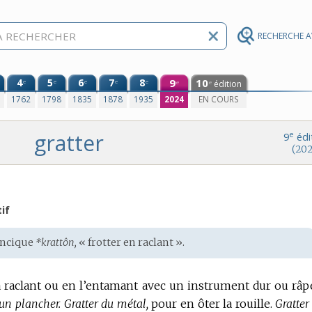
RECHERCHE 
4
5
6
7
8
9
10
e
e
e
e
e
édition
e
e
0
1762
1798
1835
1878
1935
2024
EN COURS
gratter
e
9
édi
(202
if
ancique
*krattôn,
« frotter en raclant ».
la raclant ou en l’entamant avec un instrument dur ou râp
 un plancher.
Gratter du métal,
pour en ôter la rouille.
Gratter