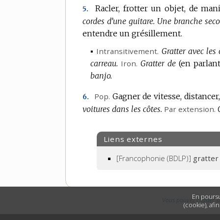
Racler, frotter un objet, de ma
5.
cordes d’une guitare.
Une branche secou
entendre un grésillement.
▪
Intransitivement.
Gratter avec les 
carreau.
Iron.
Gratter de
(en parlant
banjo.
Pop.
Gagner de vitesse, distancer,
6.
voitures dans les côtes.
Par extension.
Liens externes
[Francophonie (BDLP)]
gratter
En poursu
Vous pouvez cliquer s
(cookie), afi