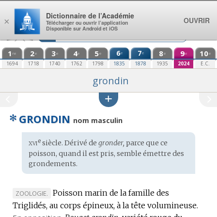
Aller au contenu
Dictionnaire de l’Académie
OUVRIR
×
Télécharger ou ouvrir l’application
Disponible sur Android et iOS
1
2
3
4
5
6
7
8
9
10
e
e
re
e
e
e
e
e
e
e
1694
1718
1740
1762
1798
1835
1878
1935
2024
E.C.
grondin
✻
GRONDIN
nom masculin
xvi
e
Étymologie
siècle. Dérivé de
gronder,
parce que ce
:
poisson, quand il est pris, semble émettre des
grondements.
Poisson marin de la famille des
MARQUE
ZOOLOGIE.
Triglidés, au corps épineux, à la tête volumineuse.
DE
DOMAINE