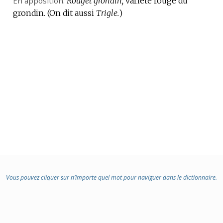
En apposition.
Rouget grondin,
variété rouge du
grondin.
:
(On dit aussi
Trigle.
)
Vous pouvez cliquer sur n’importe quel mot pour naviguer dans le dictionnaire.