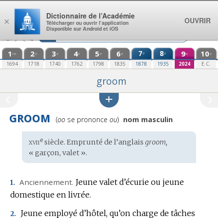
Aller au contenu
Dictionnaire de l’Académie
OUVRIR
×
Télécharger ou ouvrir l’application
Disponible sur Android et iOS
1
2
3
4
5
6
7
8
9
10
e
e
re
e
e
e
e
e
e
e
1694
1718
1740
1762
1798
1835
1878
1935
2024
E.C.
groom
GROOM
Prononciation
(
oo
se prononce
ou
)
nom masculin
:
xvii
e
Étymologie
siècle. Emprunté de l’
anglais
groom,
:
« garçon, valet ».
Anciennement.
Jeune valet d’écurie ou jeune
1.
domestique en livrée.
Jeune employé d’hôtel, qu’on charge de tâches
2.