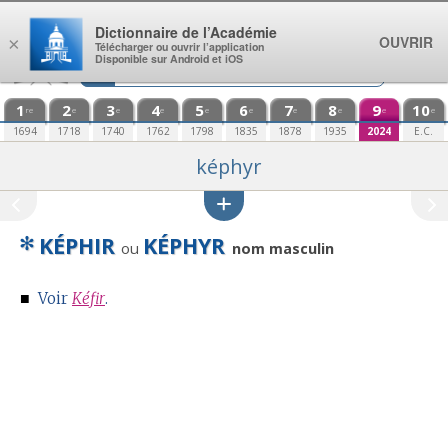
Aller au contenu
Dictionnaire de l’Académie
OUVRIR
×
Télécharger ou ouvrir l’application
Disponible sur Android et iOS
1
2
3
4
5
6
7
8
9
10
re
e
e
e
e
e
e
e
e
e
1694
1718
1740
1762
1798
1835
1878
1935
2024
E.C.
képhyr
✻
KÉPHIR
KÉPHYR
ou
nom masculin
■
Voir
Kéfir
.