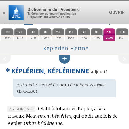
Aller au contenu
Dictionnaire de l’Académie
OUVRIR
×
Télécharger ou ouvrir l’application
Disponible sur Android et iOS
1
2
3
4
5
6
7
8
9
10
re
e
e
e
e
e
e
e
e
e
1694
1718
1740
1762
1798
1835
1878
1935
2024
E.C.
képlérien, -ienne
✻
KÉPLÉRIEN, KÉPLÉRIENNE
adjectif
xix
e
Étymologie
siècle. Dérivé du
nom
de
Johannes Kepler
:
(1571-1630).
Relatif à Johannes Kepler, à ses
MARQUE
ASTRONOMIE.
travaux.
DE
Mouvement képlérien,
qui obéit aux lois de
Kepler.
DOMAINE
Orbite képlérienne.