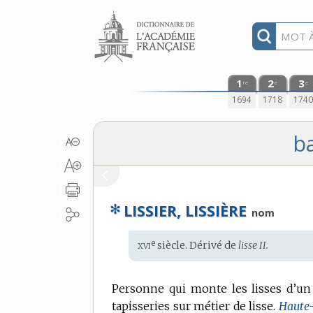
Aller au contenu
1
2
3
re
e
e
1694
1718
174
ba
✻
LISSIER, LISSIÈRE
nom
xvi
e
Étymologie
siècle. Dérivé de
lisse II.
:
Personne qui monte les lisses d’un
tapisseries sur métier de lisse.
Haute-l