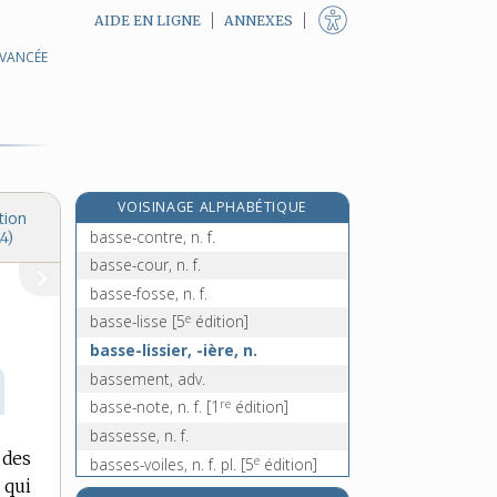
AIDE EN LIGNE
ANNEXES
AVANCÉE
basque [I], adj. et n.
basque [II], n. f.
basquine, n. f.
bas-relief, n. m.
basse [I], n. f.
VOISINAGE ALPHABÉTIQUE
basse [II], n. f.
tion
basse-contre, n. f.
4)
basse-cour, n. f.
basse-fosse, n. f.
e
basse-lisse
[5
édition]
basse-lissier, -ière, n.
bassement, adv.
re
basse-note, n. f.
[1
édition]
bassesse, n. f.
 des
e
basses-voiles, n. f. pl.
[5
édition]
qui
basset [I], n. m.