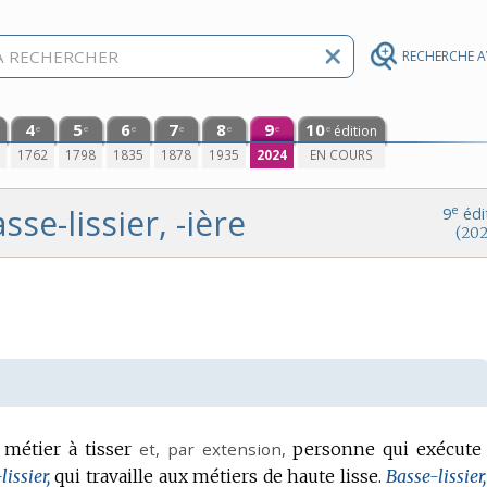
RECHERCHE 
4
5
6
7
8
9
10
édition
e
e
e
e
e
e
e
0
1762
1798
1835
1878
1935
2024
EN COURS
sse-lissier, -ière
e
9
édi
(202
 métier à tisser
et,
par extension
,
personne qui exécute
issier,
qui travaille aux métiers de haute lisse.
Basse-lissier,