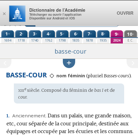
Aller au contenu
Dictionnaire de l’Académie
OUVRIR
×
Télécharger ou ouvrir l’application
Disponible sur Android et iOS
1
2
3
4
5
6
7
8
9
10
re
e
e
e
e
e
e
e
e
e
1694
1718
1740
1762
1798
1835
1878
1935
2024
E.C.
basse-cour
BASSE-COUR
◇
nom féminin
(
pluriel
Basses-cours
).
xiii
e
Étymologie
siècle. Composé du féminin de
bas I
et de
:
cour.
Anciennement.
Dans un palais, une grande maison,
1.
etc., cour séparée de la cour principale, destinée aux
équipages et occupée par les écuries et les communs.