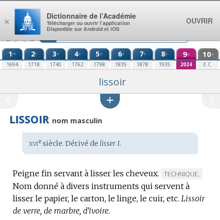
Aller au contenu
Dictionnaire de l’Académie
OUVRIR
×
Télécharger ou ouvrir l’application
Disponible sur Android et iOS
1
2
3
4
5
6
7
8
9
10
re
e
e
e
e
e
e
e
e
e
1694
1718
1740
1762
1798
1835
1878
1935
2024
E.C.
lissoir
LISSOIR
nom masculin
xvi
e
Étymologie
siècle. Dérivé de
lisser I.
:
Peigne fin servant à lisser les cheveux.
MARQUE
TECHNIQUE.
Nom donné à divers instruments qui servent à
DE
lisser le papier, le carton, le linge, le cuir, etc.
DOMAINE
Lissoir
de verre, de marbre, d’ivoire.
: