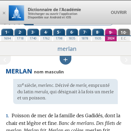
Aller au contenu
Dictionnaire de l’Académie
OUVRIR
×
Télécharger ou ouvrir l’application
Disponible sur Android et iOS
1
2
3
4
5
6
7
8
9
10
re
e
e
e
e
e
e
e
e
e
1694
1718
1740
1762
1798
1835
1878
1935
2024
E.C.
merlan
MERLAN
nom masculin
xii
e
Étymologie
siècle,
merlenc.
Dérivé de
merle,
emprunté
:
du
latin
merula,
qui désignait à la fois un merle
et un poisson.
Poisson de mer de la famille des Gadidés, dont la
1.
chair est légère et fine.
Banc de merlans.
Des filets de
merlan.
Merlan frit.
Merlan en colère,
merlan frit