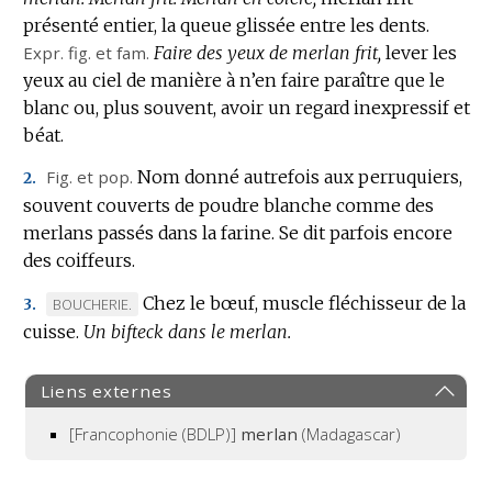
présenté entier, la queue glissée entre les dents.
Expr.
fig.
et
fam.
Faire des yeux de merlan frit,
lever les
yeux au ciel de manière à n’en faire paraître que le
blanc ou, plus souvent, avoir un regard inexpressif et
béat.
Fig.
et
pop.
Nom donné autrefois aux perruquiers,
2.
souvent couverts de poudre blanche comme des
merlans passés dans la farine.
Se dit parfois encore
des coiffeurs.
Chez le bœuf, muscle fléchisseur de la
MARQUE
BOUCHERIE.
3.
cuisse.
DE
Un bifteck dans le merlan.
DOMAINE
:
Liens externes
[Francophonie (BDLP)]
merlan
(Madagascar)