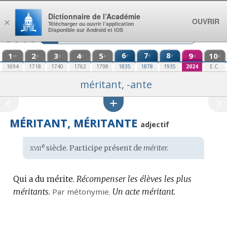
Aller au contenu
Dictionnaire de l’Académie
OUVRIR
×
Télécharger ou ouvrir l’application
Disponible sur Android et iOS
1
2
3
4
5
6
7
8
9
10
e
e
e
re
e
e
e
e
e
e
1694
1718
1740
1762
1798
1835
1878
1935
2024
E.C.
méritant, -ante
MÉRITANT, MÉRITANTE
adjectif
xvii
e
Étymologie
siècle. Participe présent de
mériter.
:
Qui a du mérite.
Récompenser les élèves les plus
méritants.
Par métonymie.
Un acte méritant.