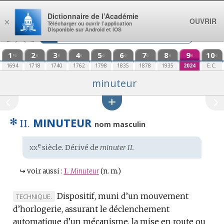
Aller au contenu
Dictionnaire de l’Académie
OUVRIR
×
Télécharger ou ouvrir l’application
Disponible sur Android et iOS
1
2
3
4
5
6
7
8
9
10
re
e
e
e
e
e
e
e
e
e
1694
1718
1740
1762
1798
1835
1878
1935
2024
E.C.
minuteur
✻
MINUTEUR
II.
nom masculin
xx
e
Étymologie
siècle. Dérivé de
minuter II.
:
↪
voir aussi :
I.
Minuteur
(n. m.)
Dispositif, muni d’un mouvement
MARQUE
TECHNIQUE.
d’horlogerie, assurant le déclenchement
DE
automatique d’un mécanisme, la mise en route ou
DOMAINE