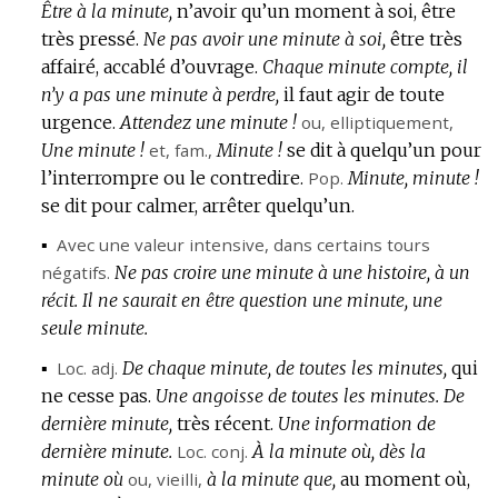
Être à la minute,
n’avoir qu’un moment à soi, être
très pressé.
Ne pas avoir une minute à soi,
être très
affairé, accablé d’ouvrage.
Chaque minute compte, il
n’y a pas une minute à perdre,
il faut agir de toute
urgence.
Attendez une minute !
ou,
elliptiquement
,
Une minute !
et,
fam.
,
Minute !
se dit à quelqu’un pour
l’interrompre ou le contredire.
Pop.
Minute, minute !
se dit pour calmer, arrêter quelqu’un.
▪
Avec une valeur intensive, dans certains tours
négatifs.
Ne pas croire une minute à une histoire, à un
récit.
Il ne saurait en être question une minute, une
seule minute.
▪
Loc.
adj.
De chaque minute, de toutes les minutes,
qui
ne cesse pas.
Une angoisse de toutes les minutes.
De
dernière minute,
très récent.
Une information de
dernière minute.
Loc.
conj.
À la minute où, dès la
minute où
ou, vieilli,
à la minute que,
au moment où,