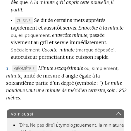
dès que.
À la minute qu’il apprit cette nouvelle, il
partit.
▪
Se dit de certains mets apprêtés
MARQUE
CUISINE.
rapidement et aussitôt servis.
DE
Entrecôte à la minute
ou,
DOMAINE
elliptiquement
,
entrecôte minute,
passée
vivement au gril et servie immédiatement.
:
Spécialement.
Cocotte-minute
(
marque déposée
),
autocuiseur permettant une cuisson rapide.
Minute sexagésimale
ou, simplement,
MARQUE
GÉOMÉTRIE.
3.
minute,
DE
unité de mesure d’angle égale à la
soixantième partie d’un degré (
DOMAINE
symbole :
′).
Le mille
nautique vaut une minute de méridien terrestre, soit 1 852
:
mètres.
Voir aussi
[Dire, Ne pas dire]
Étymologiquement, la miniature