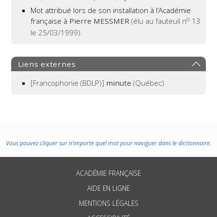
Mot attribué lors de son installation à l’Académie
o
française à
Pierre MESSMER
(élu au fauteuil n
13
le 25/03/1999).
Liens externes
[Francophonie (BDLP)]
minute
(Québec)
Vous pouvez cliquer sur n’importe quel mot pour naviguer dans le dictionnaire.
ACADÉMIE FRANÇAISE
AIDE EN LIGNE
MENTIONS LÉGALES