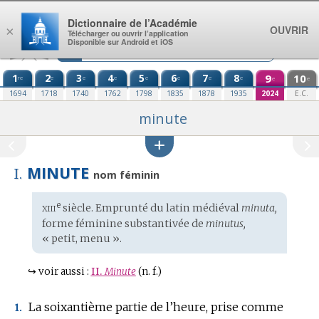
Aller au contenu
Dictionnaire de l’Académie
OUVRIR
×
Télécharger ou ouvrir l’application
Disponible sur Android et iOS
1
2
3
4
5
6
7
8
9
10
re
e
e
e
e
e
e
e
e
e
1694
1718
1740
1762
1798
1835
1878
1935
2024
E.C.
minute
MINUTE
I.
nom féminin
xiii
e
Étymologie
siècle. Emprunté du
latin médiéval
minuta,
:
forme féminine substantivée de
minutus,
« petit, menu ».
↪
voir aussi :
II.
Minute
(n. f.)
La soixantième partie de l’heure, prise comme
1.