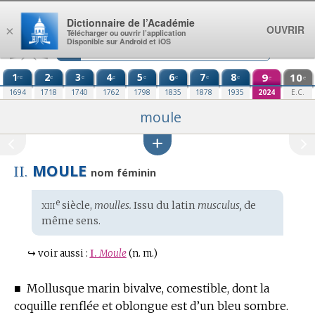
Aller au contenu
Dictionnaire de l’Académie
OUVRIR
×
Télécharger ou ouvrir l’application
Disponible sur Android et iOS
1
2
3
4
5
6
7
8
9
10
re
e
e
e
e
e
e
e
e
e
1694
1718
1740
1762
1798
1835
1878
1935
2024
E.C.
moule
MOULE
II.
nom féminin
xiii
e
Étymologie
siècle,
moulles.
Issu du
latin
musculus,
de
:
même sens.
↪
voir aussi :
I.
Moule
(n. m.)
■
Mollusque marin bivalve, comestible, dont la
coquille renflée et oblongue est d’un bleu sombre.