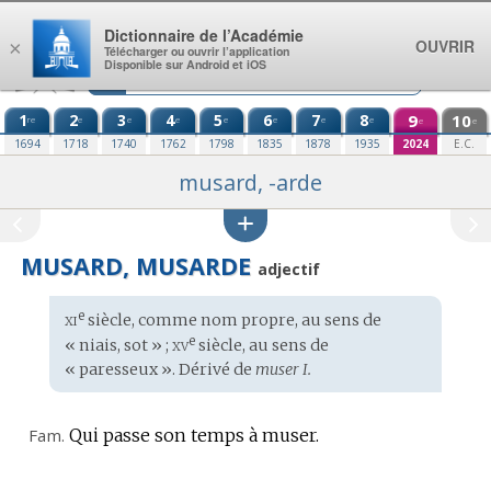
Aller au contenu
Dictionnaire de l’Académie
OUVRIR
×
Télécharger ou ouvrir l’application
Disponible sur Android et iOS
1
2
3
4
5
6
7
8
9
10
re
e
e
e
e
e
e
e
e
e
1694
1718
1740
1762
1798
1835
1878
1935
2024
E.C.
musard, -arde
MUSARD, MUSARDE
adjectif
xi
e
Étymologie
siècle, comme nom propre, au sens de
:
xv
e
« niais, sot » ;
siècle, au sens de
« paresseux ». Dérivé de
muser I.
Fam.
Qui passe son temps à muser.