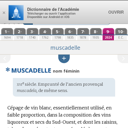
Aller au contenu
Dictionnaire de l’Académie
OUVRIR
×
Télécharger ou ouvrir l’application
Disponible sur Android et iOS
1
2
3
4
5
6
7
8
9
10
re
e
e
e
e
e
e
e
e
e
1694
1718
1740
1762
1798
1835
1878
1935
2024
E.C.
muscadelle
✻
MUSCADELLE
nom féminin
xvi
e
Étymologie
siècle. Emprunté de l’
ancien provençal
:
muscadela,
de même sens.
Cépage de vin blanc, essentiellement utilisé, en
faible proportion, dans la composition des vins
liquoreux et secs du Sud-Ouest, et dont les raisins,