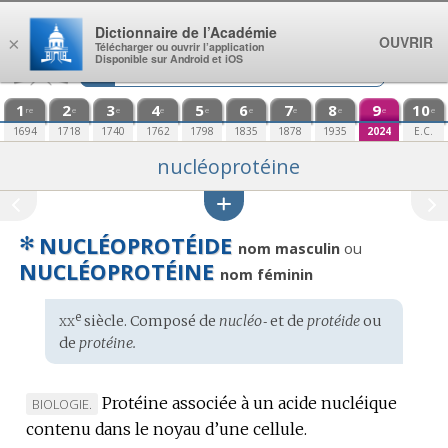
Aller au contenu
Dictionnaire de l’Académie
OUVRIR
×
Télécharger ou ouvrir l’application
Disponible sur Android et iOS
1
2
3
4
5
6
7
8
9
10
re
e
e
e
e
e
e
e
e
e
1694
1718
1740
1762
1798
1835
1878
1935
2024
E.C.
nucléoprotéine
✻
NUCLÉOPROTÉIDE
ou
nom masculin
NUCLÉOPROTÉINE
nom féminin
xx
e
Étymologie
siècle. Composé de
nucléo‑
et de
protéide
ou
:
de
protéine.
Protéine associée à un acide nucléique
MARQUE
BIOLOGIE.
contenu dans le noyau d’une cellule.
DE