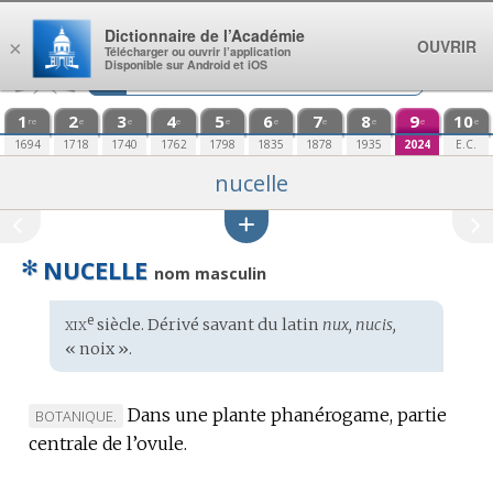
Aller au contenu
Dictionnaire de l’Académie
OUVRIR
×
Télécharger ou ouvrir l’application
Disponible sur Android et iOS
1
2
3
4
5
6
7
8
9
10
re
e
e
e
e
e
e
e
e
e
1694
1718
1740
1762
1798
1835
1878
1935
2024
E.C.
nucelle
✻
NUCELLE
nom masculin
xix
e
Étymologie
siècle. Dérivé savant du
latin
nux, nucis,
:
« noix ».
Dans une plante phanérogame, partie
MARQUE
BOTANIQUE.
centrale de l’ovule.
DE
DOMAINE